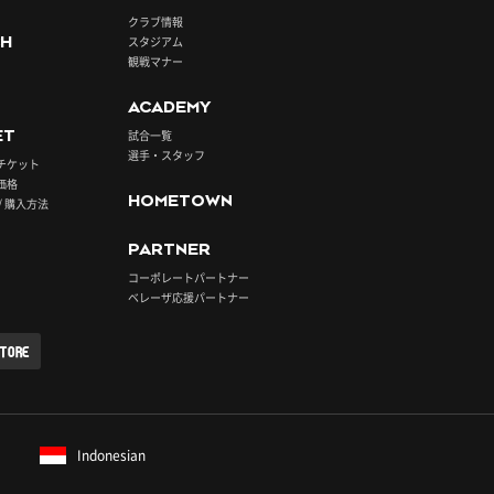
クラブ情報
H
スタジアム
観戦マナー
ACADEMY
ET
試合一覧
選手・スタッフ
チケット
価格
HOMETOWN
/ 購入方法
PARTNER
コーポレートパートナー
ベレーザ応援パートナー
STORE
Indonesian