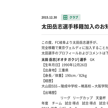
2015.12.30
クラブ
太田岳志選手移籍加入のお
この度、FC岐阜より太田岳志選手が、
完全移籍で東京ヴェルディに加入すること
太田選手のプロフィールおよびコメントは
太田 岳志[オオタ ガクジ] 選手
GK
【生年月日】1990年12月26日
【出身地】三重県
【身長／体重】190cm／82kg
【経歴】
大山田SSS→陵成中学校→暁高校→大阪学院
【出場歴】
リーグ リーグカップ 天皇杯
年度 チーム 試合 得点 試合 得点 試合 