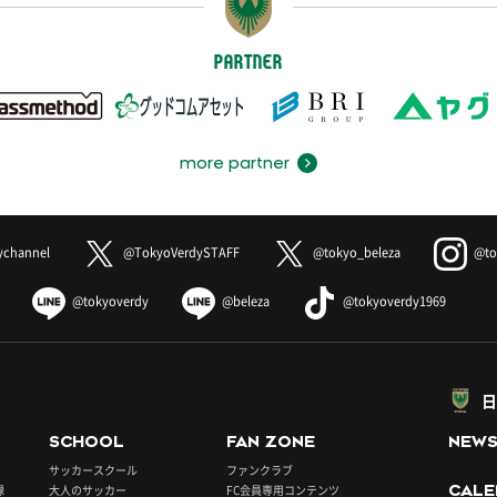
PARTNER
more partner
ychannel
@TokyoVerdySTAFF
@tokyo_beleza
@to
@tokyoverdy
@beleza
@tokyoverdy1969
日
SCHOOL
FAN ZONE
NEW
サッカースクール
ファンクラブ
録
大人のサッカー
FC会員専用コンテンツ
CALE