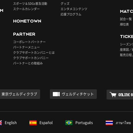
スポーツ＆SDGs普及活動
グッズ
スクールカレンダー
エンタメコンテンツ
UM
MATC
応援プログラム
試合一覧
HOMETOWN
順位表
PARTNER
TICK
コーポレートパートナー
シーズン
パートナーメニュー
座席図／
クラブサポートカンパニーとは
販売日程 
クラブサポートカンパニー
パートナーとの取組み
東京ヴェルディクラブ
ヴェルディチケット
ONLINE 
English
Español
Português
ภาษาไทย