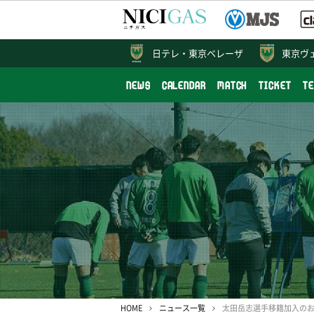
日テレ・
東京ベレーザ
東京ヴ
NEWS
CALENDAR
MATCH
TICKET
T
HOME
ニュース一覧
太田岳志選手移籍加入の