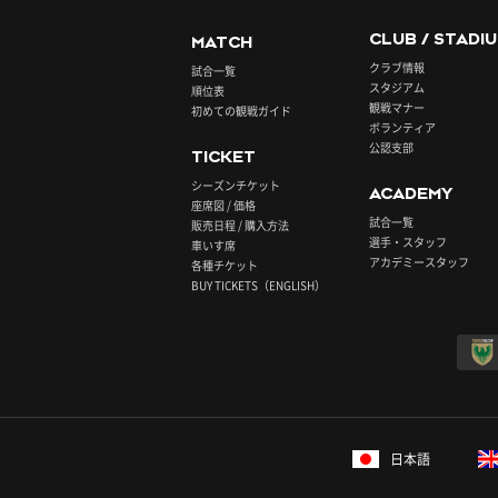
CLUB / STADI
MATCH
クラブ情報
試合一覧
スタジアム
順位表
観戦マナー
初めての観戦ガイド
ボランティア
公認支部
TICKET
シーズンチケット
ACADEMY
座席図 / 価格
試合一覧
販売日程 / 購入方法
選手・スタッフ
車いす席
アカデミースタッフ
各種チケット
BUY TICKETS（ENGLISH）
日本語