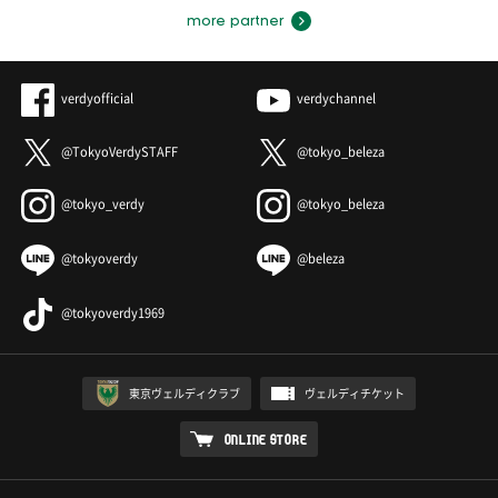
more partner
verdyofficial
verdychannel
@TokyoVerdySTAFF
@tokyo_beleza
@tokyo_verdy
@tokyo_beleza
@tokyoverdy
@beleza
@tokyoverdy1969
東京ヴェルディクラブ
ヴェルディチケット
ONLINE STORE