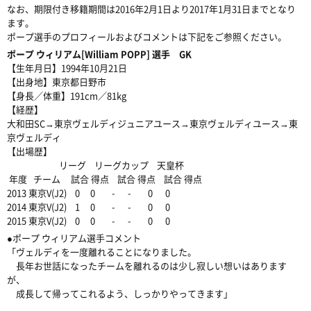
なお、期限付き移籍期間は2016年2月1日より2017年1月31日までとなり
ます。
ポープ選手のプロフィールおよびコメントは下記をご参照ください。
ポープ ウィリアム[William POPP] 選手 GK
【生年月日】1994年10月21日
【出身地】東京都日野市
【身長／体重】191cm／81kg
【経歴】
大和田SC→東京ヴェルディジュニアユース→東京ヴェルディユース→東
京ヴェルディ
【出場歴】
リーグ リーグカップ 天皇杯
年度 チーム 試合 得点 試合 得点 試合 得点
2013 東京V(J2) 0 0 - - 0 0
2014 東京V(J2) 1 0 - - 0 0
2015 東京V(J2) 0 0 - - 0 0
●ポープ ウィリアム選手コメント
「ヴェルディを一度離れることになりました。
長年お世話になったチームを離れるのは少し寂しい想いはあります
が、
成長して帰ってこれるよう、しっかりやってきます」