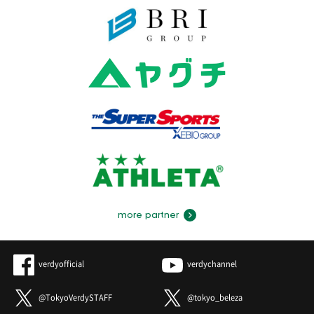
more partner
verdyofficial
verdychannel
@TokyoVerdySTAFF
@tokyo_beleza