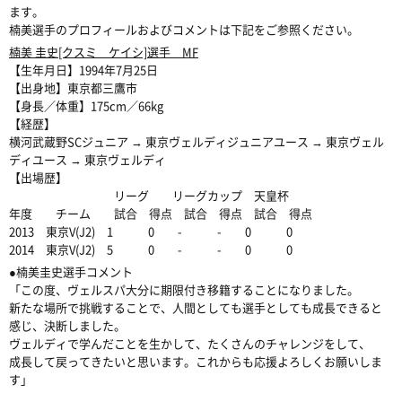
ます。
楠美選手のプロフィールおよびコメントは下記をご参照ください。
楠美 圭史[クスミ ケイシ]選手 MF
【生年月日】1994年7月25日
【出身地】東京都三鷹市
【身長／体重】175cm／66kg
【経歴】
横河武蔵野SCジュニア → 東京ヴェルディジュニアユース → 東京ヴェル
ディユース → 東京ヴェルディ
【出場歴】
リーグ リーグカップ 天皇杯
年度 チーム 試合 得点 試合 得点 試合 得点
2013 東京V(J2) 1 0 - - 0 0
2014 東京V(J2) 5 0 - - 0 0
●楠美圭史選手コメント
「この度、ヴェルスパ大分に期限付き移籍することになりました。
新たな場所で挑戦することで、人間としても選手としても成長できると
感じ、決断しました。
ヴェルディで学んだことを生かして、たくさんのチャレンジをして、
成長して戻ってきたいと思います。これからも応援よろしくお願いしま
す」