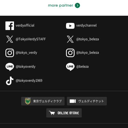
more partner
verdyofficial
verdychannel
@TokyoVerdySTAFF
@tokyo_beleza
@tokyo_verdy
@tokyo_beleza
@tokyoverdy
@beleza
@tokyoverdy1969
東京ヴェルディクラブ
ヴェルディチケット
ONLINE STORE