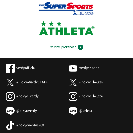
more partner
verdyofficial
verdychannel
@TokyoVerdySTAFF
@tokyo_beleza
@tokyo_verdy
@tokyo_beleza
@tokyoverdy
@beleza
@tokyoverdy1969