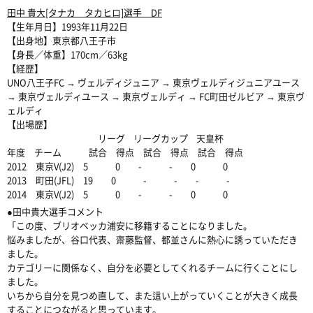
田中 貴大[タナカ タカヒロ]選手 DF
【生年月日】1993年11月22日
【出身地】東京都八王子市
【身長／体重】170cm／63kg
【経歴】
UNO八王子FC → ヴェルディジュニア → 東京ヴェルディジュニアユース
→ 東京ヴェルディユース → 東京ヴェルディ → FC町田ゼルビア → 東京ヴ
ェルディ
【出場歴】
リーグ リーグカップ 天皇杯
年度 チーム 試合 得点 試合 得点 試合 得点
2012 東京V(J2) 5 0 - - 0 0
2013 町田(JFL) 19 0 - - - -
2014 東京V(J2) 5 0 - - 0 0
●田中貴大選手コメント
「この度、ブリオベッカ浦安に移籍することになりました。
悩みましたが、谷口代表、齋藤監督、都並さんに熱心に誘っていただき
ました。
カテゴリーに関係なく、自分を必要としてくれるチームに行くことにし
ました。
いちから自分を見つめ直して、また這い上がっていくことが大きく成長
することにつながると思っています。