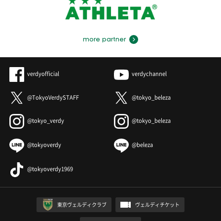
more partner
verdyofficial
verdychannel
@TokyoVerdySTAFF
@tokyo_beleza
@tokyo_verdy
@tokyo_beleza
@tokyoverdy
@beleza
@tokyoverdy1969
東京ヴェルディクラブ
ヴェルディチケット