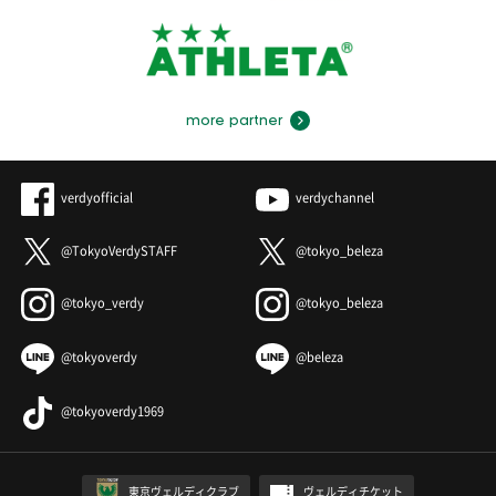
more partner
verdyofficial
verdychannel
@TokyoVerdySTAFF
@tokyo_beleza
@tokyo_verdy
@tokyo_beleza
@tokyoverdy
@beleza
@tokyoverdy1969
東京ヴェルディクラブ
ヴェルディチケット