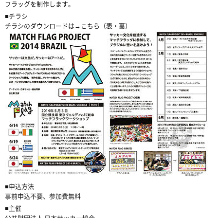
フラッグを制作します。
■チラシ
チラシのダウンロードは→こちら（
表
・
裏
）
■申込方法
事前申込不要、参加費無料
■主催
公益財団法人 日本サッカー協会