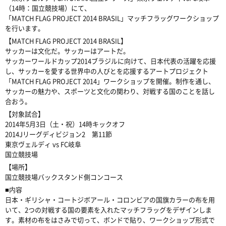
（14時：国立競技場）にて、
「MATCH FLAG PROJECT 2014 BRASIL」マッチフラッグワークショップ
を行います。
【MATCH FLAG PROJECT 2014 BRASIL】
サッカーは文化だ。サッカーはアートだ。
サッカーワールドカップ2014ブラジルに向けて、日本代表の活躍を応援
し、サッカーを愛する世界中の人びとを応援するアートプロジェクト
「MATCH FLAG PROJECT 2014」ワークショップを開催。制作を通し、
サッカーの魅力や、スポーツと文化の関わり、対戦する国のことを話し
合おう。
【対象試合】
2014年5月3日（土・祝）14時キックオフ
2014Jリーグディビジョン2 第11節
東京ヴェルディ vs FC岐阜
国立競技場
【場所】
国立競技場バックスタンド側コンコース
■内容
日本・ギリシャ・コートジボアール・コロンビアの国旗カラーの布を用
いて、2つの対戦する国の要素を入れたマッチフラッグをデザインしま
す。素材の布をはさみで切って、ボンドで貼り、ワークショップ形式で