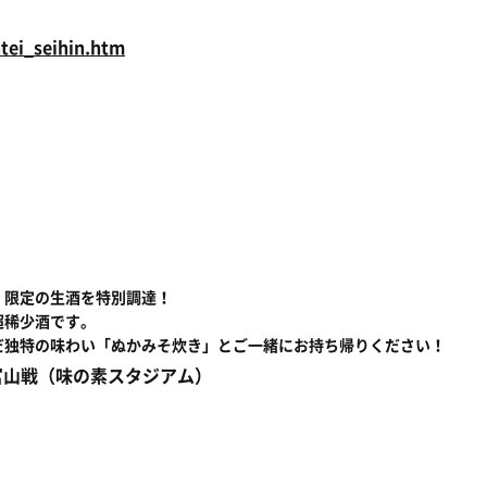
tei_seihin.htm
」限定の生酒を特別調達！
超稀少酒です。
だ独特の味わい「ぬかみそ炊き」とご一緒にお持ち帰りください！
レ富山戦（味の素スタジアム）