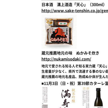
日本酒 溝上酒造「天心」（300ml）
http://www.sake-tenshin.co.jp/gen
蔵元推薦地元の味 ぬかみそ炊き
http://nukamisodaki.com/
地元で愛される知る人ぞ知る実力蔵「天心
生産量が少なく、県外で流通する事のない
蔵元推薦の地元名産品、熟成ぬか床が生ん
■11月3日（日・祝）第39節カター