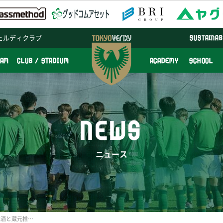
ェルディクラブ
SUSTAINAB
EAM
CLUB / STADIUM
ACADEMY
SCHOOL
NEWS
ニュース
対戦相手地元の超希少な地酒と蔵元推薦のおつまみ付きチケット「酔券」発売のお知らせ