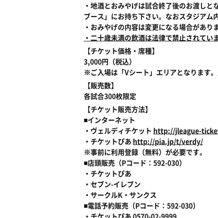
・地酒とおみやげは試合終了後のお渡しと
ブース」にお持ち下さい。なおスタジアム
・おみやげの内容は変更になる場合があり
・二十歳未満の飲酒は法律で禁止されてい
【チケット価格・席種】
3,000円（税込）
※ご入場は「Vシート」エリアとなります
【販売数】
各試合300枚限定
【チケット販売方法】
■インターネット
・ヴェルディチケット
http://jleague-ticke
・チケットぴあ
http://pia.jp/t/verdy/
※事前に利用登録（無料）が必要です。
■店頭販売（Pコード：592-030）
・チケットぴあ
・セブン-イレブン
・サークルK・サンクス
■電話予約販売（Pコード：592-030）
・チケットぴあ 0570-02-9999