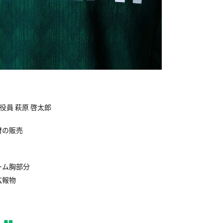
役員 萩原 啓太郎
材の販売
ーム胸部分
広報物