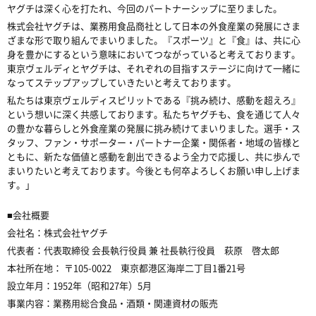
ヤグチは深く心を打たれ、今回のパートナーシップに至りました。
株式会社ヤグチは、業務用食品商社として日本の外食産業の発展にさま
ざまな形で取り組んでまいりました。『スポーツ』と『食』は、共に心
身を豊かにするという意味においてつながっていると考えております。
東京ヴェルディとヤグチは、それぞれの目指すステージに向けて一緒に
なってステップアップしていきたいと考えております。
私たちは東京ヴェルディスピリットである『挑み続け、感動を超えろ』
という想いに深く共感しております。私たちヤグチも、食を通じて人々
の豊かな暮らしと外食産業の発展に挑み続けてまいりました。選手・ス
タッフ、ファン・サポーター・パートナー企業・関係者・地域の皆様と
ともに、新たな価値と感動を創出できるよう全力で応援し、共に歩んで
まいりたいと考えております。今後とも何卒よろしくお願い申し上げま
す。」
■会社概要
会社名：株式会社ヤグチ
代表者：
代表取締役 会長執行役員 兼 社長執行役員
萩原 啓太郎
本社所在地：
〒105-0022 東京都港区海岸二丁目1番21号
設立年月：
1952年（昭和27年）5月
事業内容：
業務用総合食品・酒類・関連資材の販売