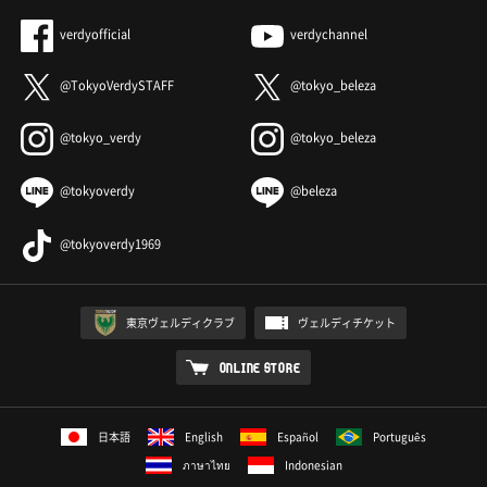
verdyofficial
verdychannel
@TokyoVerdySTAFF
@tokyo_beleza
@tokyo_verdy
@tokyo_beleza
@tokyoverdy
@beleza
@tokyoverdy1969
東京ヴェルディクラブ
ヴェルディチケット
ONLINE STORE
日本語
English
Español
Português
ภาษาไทย
Indonesian