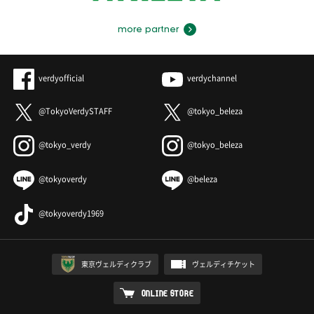
more partner
verdyofficial
verdychannel
@TokyoVerdySTAFF
@tokyo_beleza
@tokyo_verdy
@tokyo_beleza
@tokyoverdy
@beleza
@tokyoverdy1969
東京ヴェルディクラブ
ヴェルディチケット
ONLINE STORE