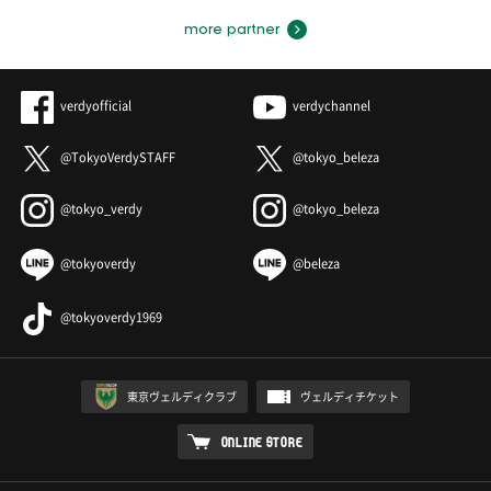
more partner
verdyofficial
verdychannel
@TokyoVerdySTAFF
@tokyo_beleza
@tokyo_verdy
@tokyo_beleza
@tokyoverdy
@beleza
@tokyoverdy1969
東京ヴェルディクラブ
ヴェルディチケット
ONLINE STORE