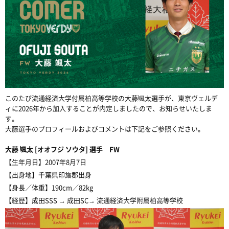
このたび流通経済大学付属柏高等学校の大藤颯太選手が、東京ヴェルデ
ィに2026年から加入することが内定しましたので、お知らせいたしま
す。
大藤選手のプロフィールおよびコメントは下記をご参照ください。
大藤 颯太 [オオフジ ソウタ] 選手 FW
【生年月日】
2007年8月7日
【出身地】
千葉県印旛郡出身
【身長／体重】190cm／82kg
【経歴】
成田SSS → 成田SC→ 流通経済大学附属柏高等学校