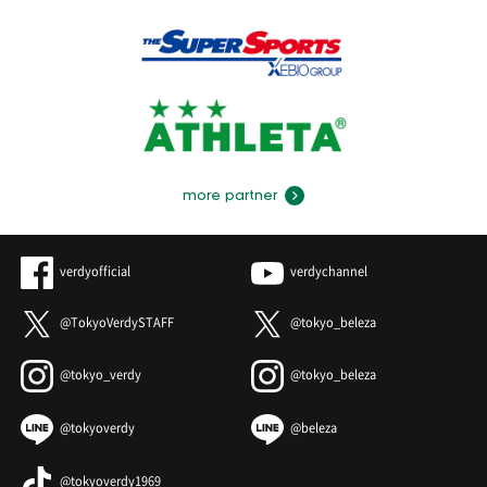
more partner
verdyofficial
verdychannel
@TokyoVerdySTAFF
@tokyo_beleza
@tokyo_verdy
@tokyo_beleza
@tokyoverdy
@beleza
@tokyoverdy1969