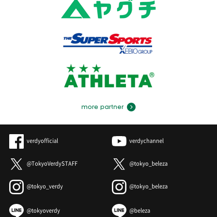
more partner
verdyofficial
verdychannel
@TokyoVerdySTAFF
@tokyo_beleza
@tokyo_verdy
@tokyo_beleza
@tokyoverdy
@beleza