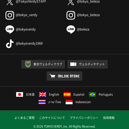
@TokyoVerdySTAFF
@tokyo_beleza
@tokyo_verdy
@tokyo_beleza
@tokyoverdy
@beleza
@tokyoverdy1969
東京ヴェルディクラブ
ヴェルディチケット
ONLINE STORE
日本語
English
Español
Português
ภาษาไทย
Indonesian
よくあるご質問
このサイトについて
プライバシーポリシー
採用情報
© 2026 TOKYO VERDY ,inc. All Rights Reserved.