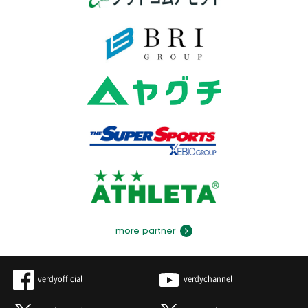
more partner
verdyofficial
verdychannel