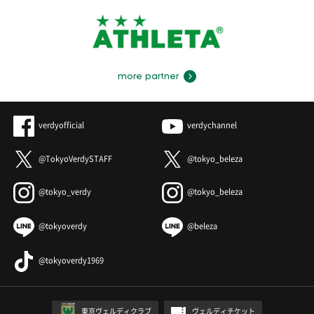
more partner
verdyofficial
verdychannel
@TokyoVerdySTAFF
@tokyo_beleza
@tokyo_verdy
@tokyo_beleza
@tokyoverdy
@beleza
@tokyoverdy1969
東京ヴェルディクラブ
ヴェルディチケット