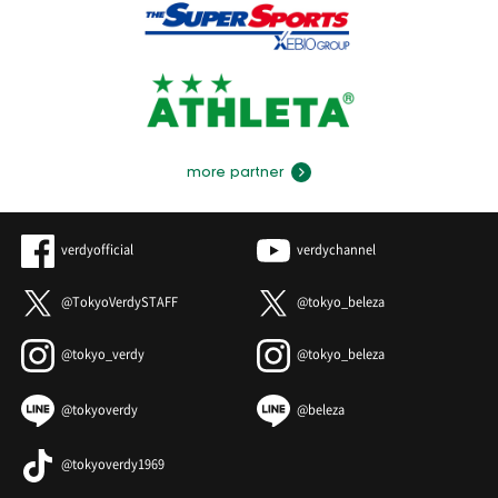
more partner
verdyofficial
verdychannel
@TokyoVerdySTAFF
@tokyo_beleza
@tokyo_verdy
@tokyo_beleza
@tokyoverdy
@beleza
@tokyoverdy1969