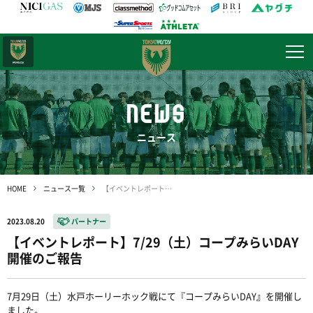
日テレ・
東京ベレーザ
NEWS
ニュース
HOME
ニュース一覧
【イベントレポート】7/29（土）コープみらいDAY開催のご報告
2023.08.20
パートナー
【イベントレポート】7/29（土）コープみらいDAY
開催のご報告
7
月
29
日（土）水戸ホーリーホック戦にて『コープみらい
DAY
』
を開催し
ました。