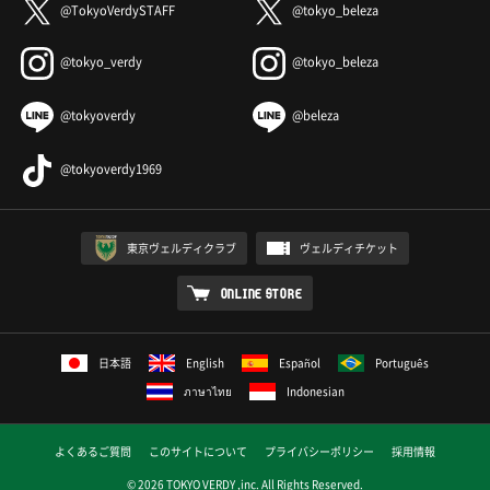
@TokyoVerdySTAFF
@tokyo_beleza
@tokyo_verdy
@tokyo_beleza
@tokyoverdy
@beleza
@tokyoverdy1969
東京ヴェルディクラブ
ヴェルディチケット
ONLINE STORE
日本語
English
Español
Português
ภาษาไทย
Indonesian
よくあるご質問
このサイトについて
プライバシーポリシー
採用情報
© 2026 TOKYO VERDY ,inc. All Rights Reserved.