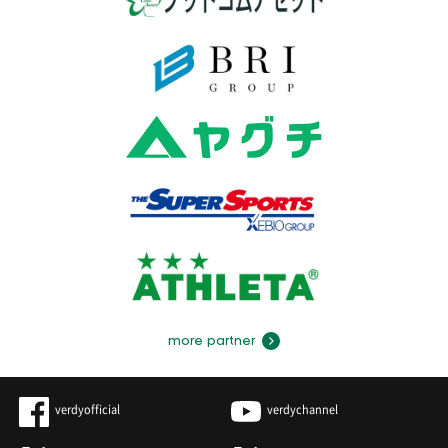
more partner
verdyofficial
verdychannel