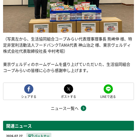
（写真左から、生活協同組合コープみらい代表理事理事長
熊﨑伸 様、特
定非営利活動法人フードバンク
TAMA
代表
神山治之 様、東京ヴェルディ
株式会社代表取締役社長
中村考昭）
東京ヴェルディのホームゲームを盛り上げていただいた、生活協同組合
コープみらいの皆様に心から感謝申し上げます。
シェアする
ポストする
LINEで送る
ニュース一覧へ
関連ニュース
2026.07.27
パートナー