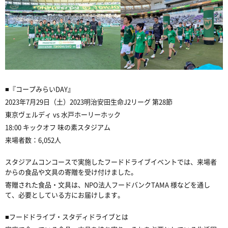
■
『コープみらい
DAY
』
2023
年
7
月
29
日（土）
2023
明治安田生命
J2
リーグ
第
28
節
東京ヴェルディ
vs
水戸ホーリーホック
18:00
キックオフ
味の素スタジアム
来場者数：
6,052
人
スタジアムコンコースで実施したフードドライブイベントでは、来場者
からの食品や文具の寄贈を受け付けました。
寄贈された食品・文具は、
NPO
法人フードバンク
TAMA
様などを通し
て、必要としている方にお届けします。
■フードドライブ・スタディドライブとは