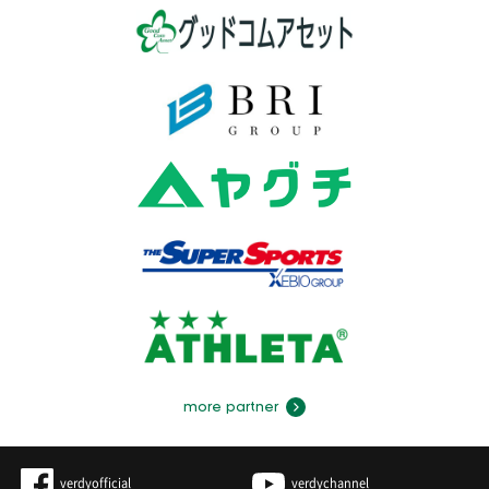
more partner
verdyofficial
verdychannel