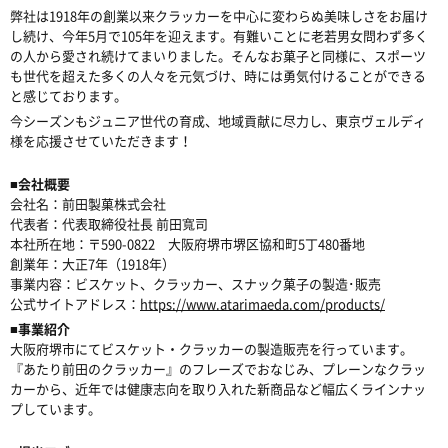
弊社は
1918
年の創業以来クラッカーを中心に変わらぬ美味しさをお届け
し続け、今年
5
月で
105
年を迎えます。有難いことに老若男女問わず多く
の人から愛され続けてまいりました。そんなお菓子と同様に、スポーツ
も世代を超えた多くの人々を元気づけ、時には勇気付けることができる
と感じております。
今シーズンもジュニア世代の育成、地域貢献に尽力し、東京ヴェルディ
様を応援させていただきます！
■
会社概要
会社名：前田製菓株式会社
代表者：代表取締役社長
前田寬司
本社所在地：〒
590-0822
大阪府堺市堺区協和町
5
丁
480
番地
創業年：大正
7
年（
1918
年）
事業内容：ビスケット、クラッカー、スナック菓子の製造･販売
公式サイトアドレス：
https://www.atarimaeda.com/products/
■
事業紹介
大阪府堺市にてビスケット・クラッカーの製造販売を行っています。
『あたり前田のクラッカー』のフレーズでおなじみ、プレーンなクラッ
カーから、近年では健康志向を取り入れた新商品など幅広くラインナッ
プしています。