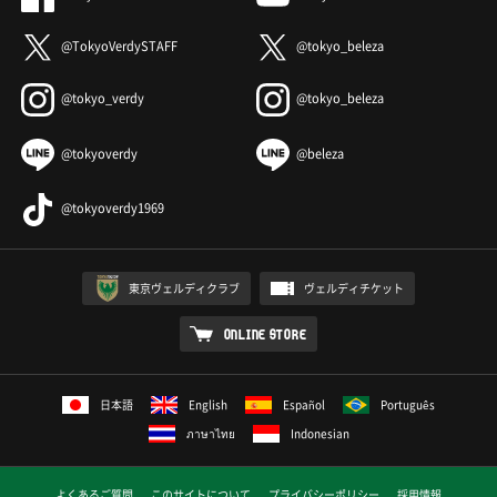
@TokyoVerdySTAFF
@tokyo_beleza
@tokyo_verdy
@tokyo_beleza
@tokyoverdy
@beleza
@tokyoverdy1969
東京ヴェルディクラブ
ヴェルディチケット
ONLINE STORE
日本語
English
Español
Português
ภาษาไทย
Indonesian
よくあるご質問
このサイトについて
プライバシーポリシー
採用情報