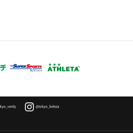
kyo_verdy
@tokyo_beleza