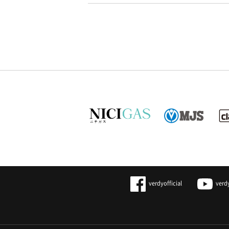
verdyofficial
verd