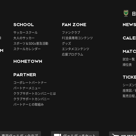
日
SCHOOL
FAN ZONE
NEW
サッカースクール
ファンクラブ
録
大人のサッカー
FC会員専用コンテンツ
CALE
スポーツ＆SDGs普及活動
グッズ
スクールカレンダー
エンタメコンテンツ
UM
MATC
応援プログラム
試合一覧
HOMETOWN
順位表
PARTNER
TICK
コーポレートパートナー
シーズン
パートナーメニュー
座席図／
クラブサポートカンパニーとは
販売日程 
クラブサポートカンパニー
パートナーとの取組み