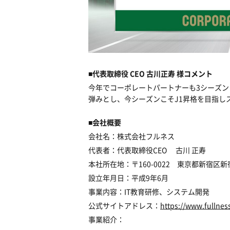
■
代表取締役
CEO
古川正寿 様コメント
今年でコーポレートパートナーも
3
シーズン
弾みとし、今シーズンこそ
J1
昇格を目指し
■
会社概要
会社名：株式会社フルネス
代表者：代表取締役
CEO
古川
正寿
本社所在地：〒
160-0022
東京都新宿区新
設立年月日：平成
9
年
6
月
事業内容：
IT
教育研修、システム開発
公式サイトアドレス：
https://www.fullness
事業紹介：