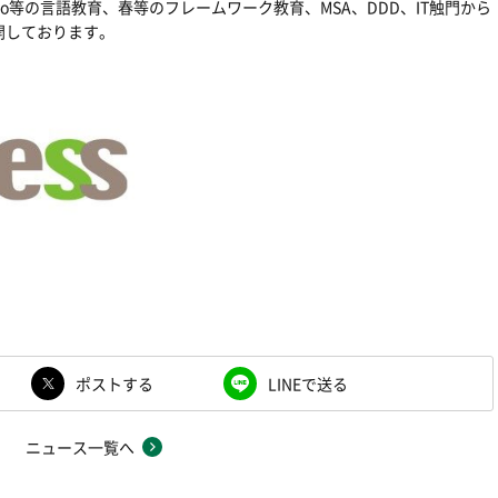
o
等の言語教育、春等のフレームワーク教育、
MSA
、
DDD
、
IT
触門から
開しております。
ポストする
LINEで送る
ニュース一覧へ