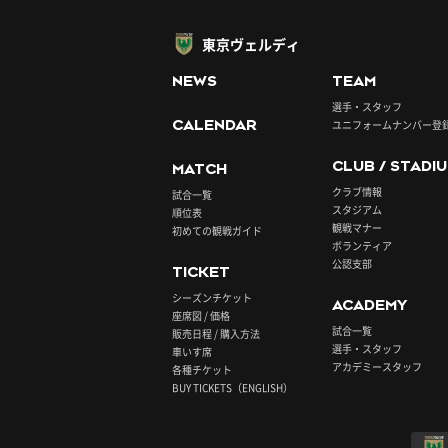
東京ヴェルディ
NEWS
TEAM
選手・スタッフ
CALENDAR
ユニフォームナンバー登
CLUB / STADI
MATCH
クラブ情報
試合一覧
スタジアム
順位表
観戦マナー
初めての観戦ガイド
ボランティア
公認支部
TICKET
シーズンチケット
ACADEMY
座席図 / 価格
試合一覧
販売日程 / 購入方法
選手・スタッフ
車いす席
アカデミースタッフ
各種チケット
BUY TICKETS（ENGLISH）