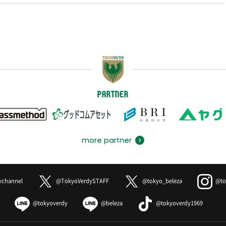
PARTNER
more partner
ychannel
@TokyoVerdySTAFF
@tokyo_beleza
@to
@tokyoverdy
@beleza
@tokyoverdy1969