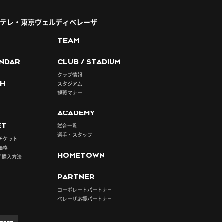
テレ・東京ヴェルディベレーザ
S
TEAM
NDAR
CLUB / STADIUM
クラブ情報
H
スタジアム
観戦マナー
ACADEMY
ET
試合一覧
選手・スタッフ
チケット
価格
HOMETOWN
/ 購入方法
PARTNER
コーポレートパートナー
ベレーザ応援パートナー