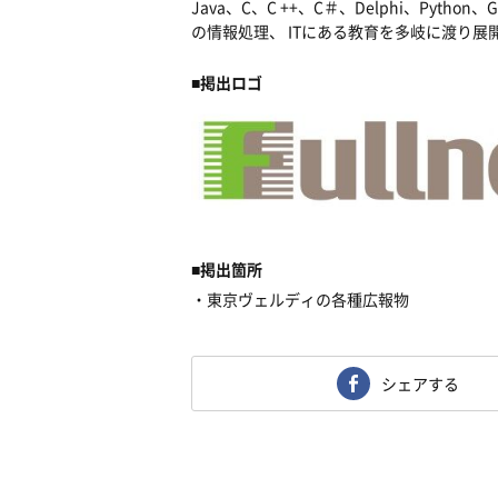
Java
、
C
、
C ++
、
C
＃、
Delphi
、
Python
、
G
の情報処理、
IT
にある教育を多岐に渡り展
■
掲出ロゴ
■
掲出箇所
・東京ヴェルディの各種広報物
シェアする