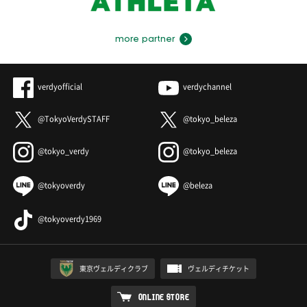
more partner
verdyofficial
verdychannel
@TokyoVerdySTAFF
@tokyo_beleza
@tokyo_verdy
@tokyo_beleza
@tokyoverdy
@beleza
@tokyoverdy1969
東京ヴェルディクラブ
ヴェルディチケット
ONLINE STORE