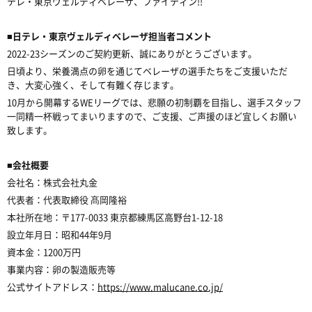
テレ・東京ヴェルディベレーザ、ファイティン
!!
■日テレ・東京ヴェルディベレーザ担当者コメント
2022-23
シーズンのご契約更新、誠にありがとうございます。
日頃より、栄養満点の卵を通じてベレーザの選手たちをご支援いただ
き、大変心強く、そして有難く存じます。
10
月から開幕する
WE
リーグでは、悲願の初制覇を目指し、選手スタッフ
一同精一杯戦ってまいりますので、ご支援、ご声援のほど宜しくお願い
致します。
■会社概要
会社名：株式会社丸金
代表者：代表取締役 髙岡隆裕
本社所在地：〒
177-0033
東京都練馬区高野台
1-12-18
設立年月日：昭和
44
年
9
月
資本金：
1200
万円
事業内容：卵の製造販売等
公式サイトアドレス：
https://www.malucane.co.jp/