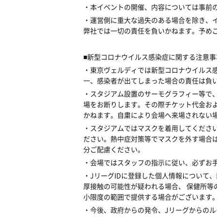
・本イベントの開催、内容については事前
・運営側に重大な過失のある場合を除き、
弊社では一切の責任を負いかねます。予め
■
新型コロナウイルス感染症に関する注意事
・東京ヴェルディでは新型コロナウイルス
一、感染者が出てしまった場合の責任は負
・スタジアム設置のサーモグラフィー等で
場をお断りします。その際チケット代金お
かねます。自粛により会場へ来場されない
・スタジアムではマスクを着用してくださ
ださい。熱中症対策等でマスクを外す場合
分ご配慮ください。
・会場ではスタッフの指示に従い、必ずお
・
J
リーグ
ID
に登録した個人情報について、
厚接触の可能性が疑われる場合、
保健所等
小限度の範囲で提供する場合がございます
・今後、政府からの発令、
J
リーグからのル