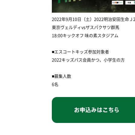
2022
年
9
月
10
日（土）
2022
明治安田生命Ｊ
東京ヴェルディ
vs
ザスパクサツ群馬
18:00
キックオフ
味の素スタジアム
■
エスコートキッズ参加対象者
2022
キッズパス会員かつ、小学生の方
■
募集人数
6
名