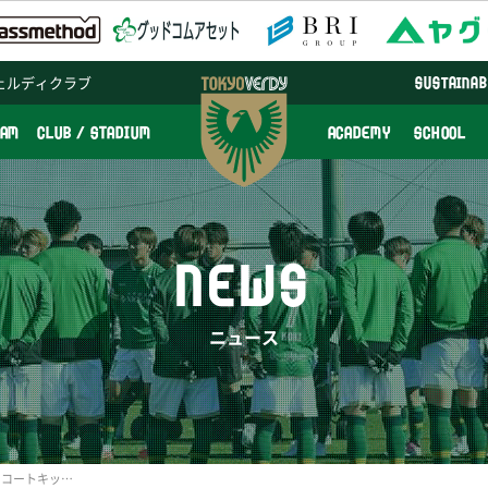
ェルディクラブ
SUSTAINAB
EAM
CLUB / STADIUM
ACADEMY
SCHOOL
NEWS
ニュース
キッズパス会員限定『エスコートキッズ』募集のお知らせ【9/5（月）23:59まで】