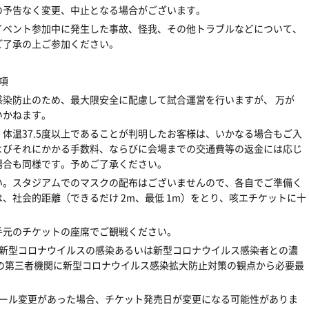
の予告なく変更、中止となる場合がございます。
イベント参加中に発生した事故、怪我、その他トラブルなどについて、
ご了承の上ご参加ください。
項
感染防止のため、最大限安全に配慮して試合運営を行いますが、
万が
いかねます。
、体温
37.5
度以上であることが判明したお客様は、いかなる場合もご入
よびそれにかかる手数料、ならびに会場までの交通費等の返金には応じ
場合も同様です。予めご了承ください。
い。スタジアムでのマスクの配布はございませんので、各自でご準備く
は、社会的距離（できるだけ
2m
、最低
1m
）をとり、咳エチケットに十
手元のチケットの座席でご観戦ください。
新型コロナウイルスの感染あるいは新型コロナウイルス感染者との濃
の第三者機関に新型コロナウイルス感染拡大防止対策の観点から必要最
。
ール変更があった場合、チケット発売日が変更になる可能性がありま