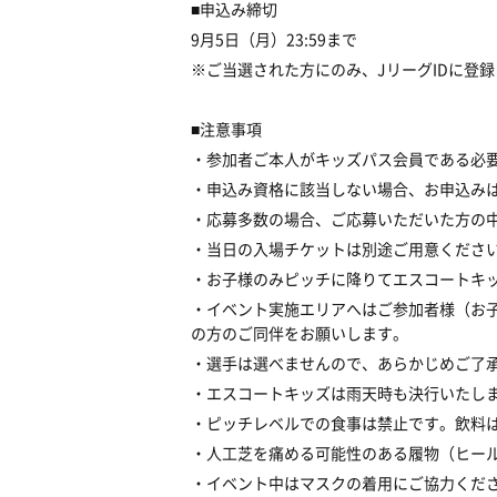
■
申込み締切
9
月
5
日（月）
23
:
59まで
※
ご当選された方にのみ、
J
リーグ
ID
に登録
■
注意事項
・参加者ご本人がキッズパス会員である必
・申込み資格に該当しない場合、お申込み
・応募多数の場合、ご応募いただいた方の
・当日の入場チケットは別途ご用意くださ
・お子様のみピッチに降りてエスコートキ
・イベント実施エリアへはご参加者様（お
の方のご同伴をお願いします。
・選手は選べませんので、あらかじめご了
・エスコートキッズは雨天時も決行いたし
・ピッチレベルでの食事は禁止です。飲料
・人工芝を痛める可能性のある履物（ヒー
・イベント中はマスクの着用にご協力くだ