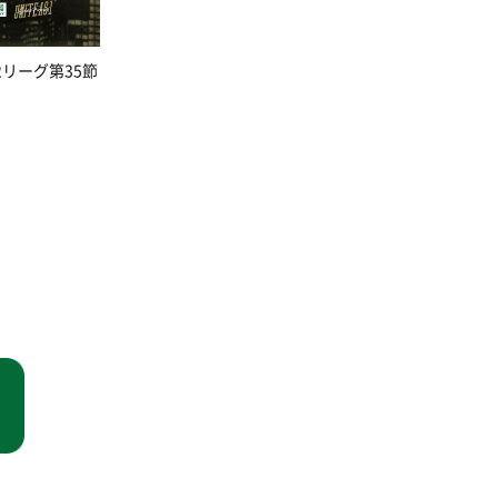
2
リーグ第
35
節