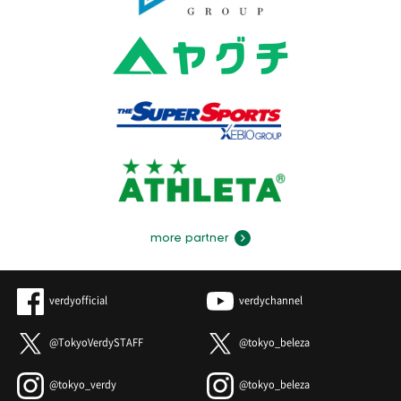
more partner
verdyofficial
verdychannel
@TokyoVerdySTAFF
@tokyo_beleza
@tokyo_verdy
@tokyo_beleza