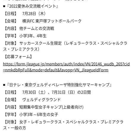
■『2022夏休み交流戦イベント』
【日程】 7月28日（木）
【会場】 横浜FC 東戸塚フットボールパーク
【内容】 他チームとの交流戦
【学年】 小学3年、4年生
【対象】 サッカースクール生限定（レギュラークラス・スペシャルクラ
ス・プレミアクラス）
【応募フォーム】
https://form.jleague.jp/members/auth/index/VN/20146_wudb_265?cid
=nmkdbRpFull&mode=default&favopp=VN_JleagueIdForm
■『日テレ・東京ヴェルディベレーザ特別強化サマーキャンプ』
【日程】 7月30日（土）、7月31日（日）の2日間
【会場】 ヴェルディグラウンド
【内容】 短期集中型女子キャンプ(上級者向け)
【学年】 小学3年～6年生の女子
【対象】 女子・レギュラークラス・スペシャルクラス・プレミアクラ
ス・一般の方