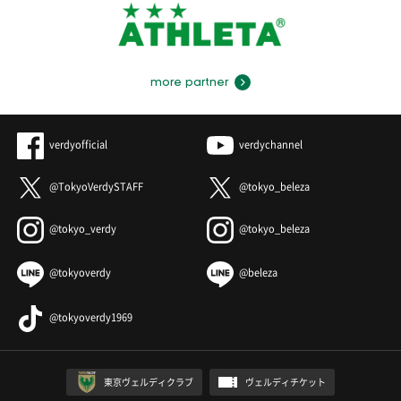
more partner
verdyofficial
verdychannel
@TokyoVerdySTAFF
@tokyo_beleza
@tokyo_verdy
@tokyo_beleza
@tokyoverdy
@beleza
@tokyoverdy1969
東京ヴェルディクラブ
ヴェルディチケット