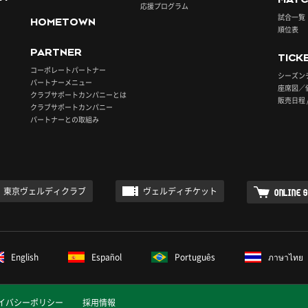
応援プログラム
試合一覧
HOMETOWN
順位表
PARTNER
TICK
コーポレートパートナー
シーズン
パートナーメニュー
座席図／
クラブサポートカンパニーとは
販売日程 
クラブサポートカンパニー
パートナーとの取組み
東京ヴェルディクラブ
ヴェルディチケット
ONLINE 
English
Español
Português
ภาษาไทย
イバシーポリシー
採用情報