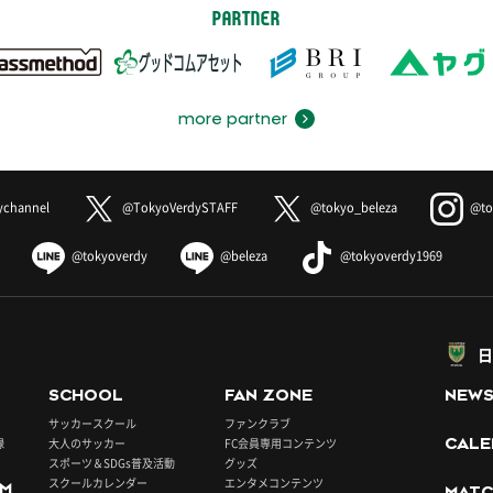
PARTNER
more partner
ychannel
@TokyoVerdySTAFF
@tokyo_beleza
@to
@tokyoverdy
@beleza
@tokyoverdy1969
日
SCHOOL
FAN ZONE
NEW
サッカースクール
ファンクラブ
録
大人のサッカー
FC会員専用コンテンツ
CALE
スポーツ＆SDGs普及活動
グッズ
スクールカレンダー
エンタメコンテンツ
UM
MATC