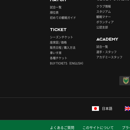
クラブ情報
試合一覧
スタジアム
順位表
観戦マナー
初めての観戦ガイド
ボランティア
公認支部
TICKET
シーズンチケット
ACADEMY
座席図 / 価格
試合一覧
販売日程 / 購入方法
選手・スタッフ
車いす席
アカデミースタッフ
各種チケット
BUY TICKETS（ENGLISH）
日本語
よくあるご質問
このサイトについて
プラ