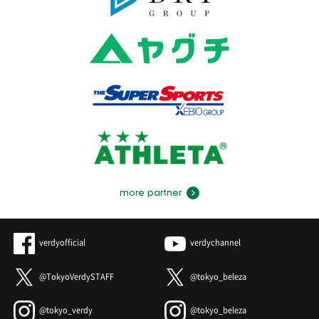
more partner
verdyofficial
verdychannel
@TokyoVerdySTAFF
@tokyo_beleza
@tokyo_verdy
@tokyo_beleza