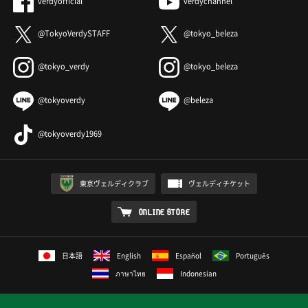
verdyofficial
verdychannel
@TokyoVerdySTAFF
@tokyo_beleza
@tokyo_verdy
@tokyo_beleza
@tokyoverdy
@beleza
@tokyoverdy1969
東京ヴェルディクラブ
ヴェルディチケット
ONLINE STORE
日本語
English
Español
Português
ภาษาไทย
Indonesian