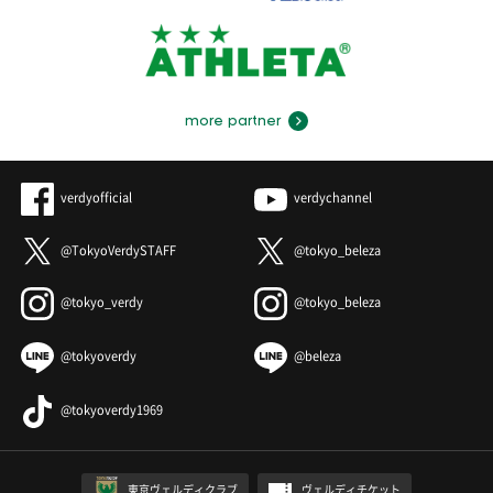
more partner
verdyofficial
verdychannel
@TokyoVerdySTAFF
@tokyo_beleza
@tokyo_verdy
@tokyo_beleza
@tokyoverdy
@beleza
@tokyoverdy1969
東京ヴェルディクラブ
ヴェルディチケット