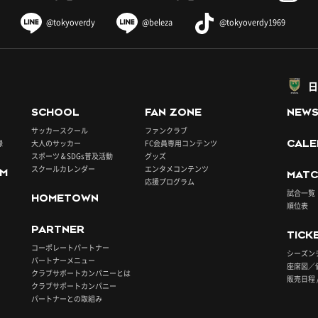
@tokyoverdy
@beleza
@tokyoverdy1969
日
SCHOOL
FAN ZONE
NEW
サッカースクール
ファンクラブ
録
大人のサッカー
FC会員専用コンテンツ
CALE
スポーツ＆SDGs普及活動
グッズ
スクールカレンダー
エンタメコンテンツ
UM
MATC
応援プログラム
試合一覧
HOMETOWN
順位表
PARTNER
TICK
コーポレートパートナー
シーズン
パートナーメニュー
座席図／
クラブサポートカンパニーとは
販売日程 
クラブサポートカンパニー
パートナーとの取組み