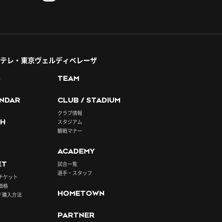
テレ・東京ヴェルディベレーザ
S
TEAM
NDAR
CLUB / STADIUM
クラブ情報
H
スタジアム
観戦マナー
ACADEMY
ET
試合一覧
選手・スタッフ
チケット
価格
HOMETOWN
/ 購入方法
PARTNER