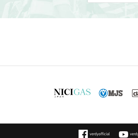
verdyofficial
verd