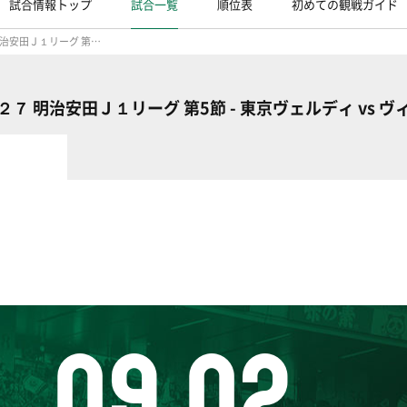
試合情報トップ
試合一覧
順位表
初めての観戦ガイド
２０２６／２７ 明治安田Ｊ１リーグ 第5節
７ 明治安田Ｊ１リーグ 第5節 - 東京ヴェルディ vs 
09.02