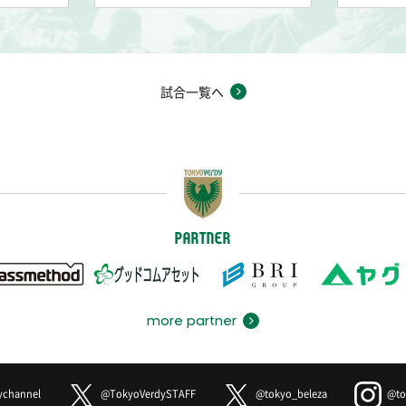
試合一覧へ
PARTNER
more partner
ychannel
@TokyoVerdySTAFF
@tokyo_beleza
@to