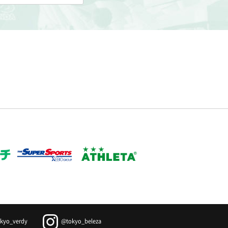
kyo_verdy
@tokyo_beleza