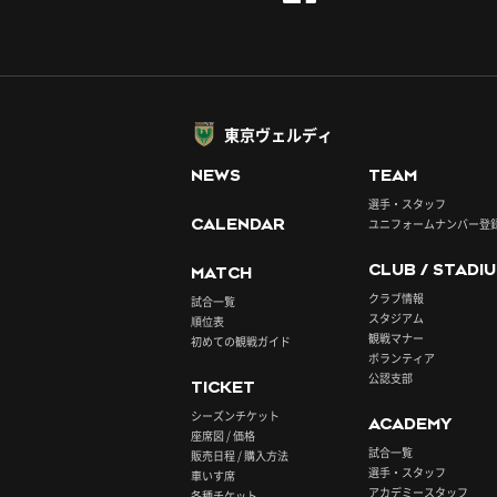
東京ヴェルディ
NEWS
TEAM
選手・スタッフ
CALENDAR
ユニフォームナンバー登
CLUB / STADI
MATCH
クラブ情報
試合一覧
スタジアム
順位表
観戦マナー
初めての観戦ガイド
ボランティア
公認支部
TICKET
シーズンチケット
ACADEMY
座席図 / 価格
試合一覧
販売日程 / 購入方法
選手・スタッフ
車いす席
アカデミースタッフ
各種チケット