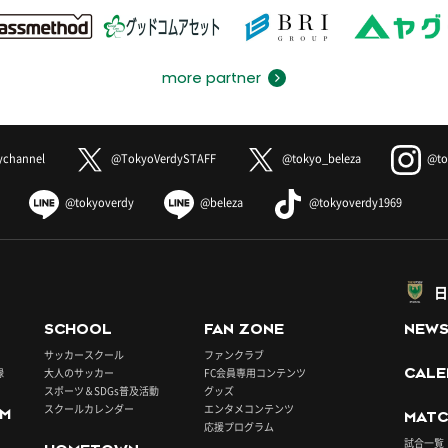
more partner
ychannel
@TokyoVerdySTAFF
@tokyo_beleza
@to
@tokyoverdy
@beleza
@tokyoverdy1969
日
SCHOOL
FAN ZONE
NEW
サッカースクール
ファンクラブ
録
大人のサッカー
FC会員専用コンテンツ
CALE
スポーツ＆SDGs普及活動
グッズ
スクールカレンダー
エンタメコンテンツ
UM
MATC
応援プログラム
試合一覧