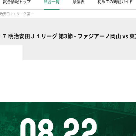
試合情報トップ
試合一覧
順位表
初めての観戦ガイド
２０２６／２７ 明治安田Ｊ１リーグ 第3節
７ 明治安田Ｊ１リーグ 第3節 - ファジアーノ岡山 vs 
08.22