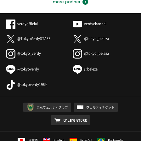
more partner
verdyofficial
verdychannel
@TokyoVerdySTAFF
@tokyo_beleza
@tokyo_verdy
@tokyo_beleza
@tokyoverdy
@beleza
@tokyoverdy1969
東京ヴェルディクラブ
ヴェルディチケット
ONLINE STORE
日本語
English
Español
Português