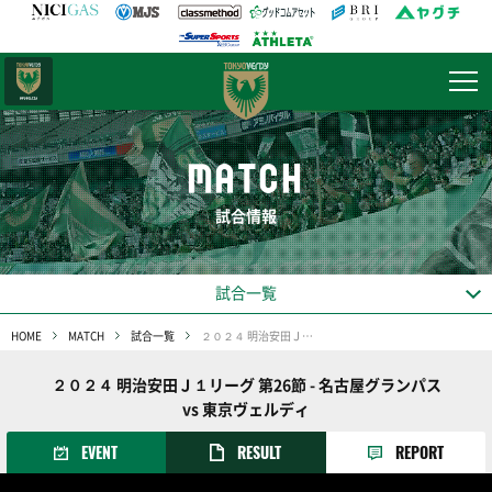
日テレ・
東京ベレーザ
MATCH
試合情報
試合一覧
HOME
MATCH
試合一覧
２０２４ 明治安田Ｊ１リーグ 第26節
２０２４ 明治安田Ｊ１リーグ 第26節 - 名古屋グランパス
vs 東京ヴェルディ
EVENT
RESULT
REPORT