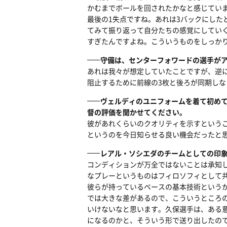
かむまでボールを回されたかなと感じてい
最後の1失点ですね。あれは3バックにし
てみて振り返って自分たちの感覚にしてい
すぎたんですよね。こういうものをしっか
守備は、センターフォワードの選手が
あれは我々が想定していたことですが、逆
阻止するために前線の3枚と後ろが同期し
ヴェルディのユニフォームを着て初め
督の評価を聞かせてください。
彼があれくらいのクオリティを示すという
というのを今日知らせる良い機会だったと
レアル・ソシエダのチームとしての印
コンディションが万全ではないことは承知
なプレーというものはフィロソフィとして
彼らが持っているベースの基本技術という
では大きな差があるので、こういうところ
いけないなと思います。久保選手は、ある
になるのかと、そういう形で送り出したの