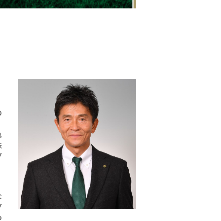
の
れ
味
グ
な
グ
つ