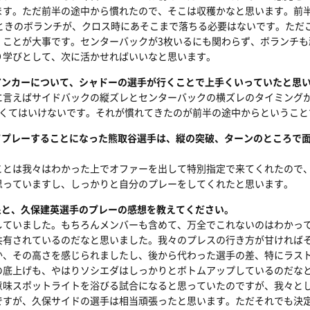
ます。ただ前半の途中から慣れたので、そこは収穫かなと思います。前
たときのボランチが、クロス時にあそこまで落ちる必要はないです。ただ
くことが大事です。センターバックが3枚いるにも関わらず、ボランチも
り学びとして、次に活かせればいいなと思います。
アンカーについて、シャドーの選手が行くことで上手くいっていたと思
に言えばサイドバックの縦ズレとセンターバックの横ズレのタイミング
なくてはいけないです。それが慣れてきたのが前半の途中からということ
てプレーすることになった熊取谷選手は、縦の突破、ターンのところで
ことは我々はわかった上でオファーを出して特別指定で来てくれたので
思っていますし、しっかりと自分のプレーをしてくれたと思います。
象と、久保建英選手のプレーの感想を教えてください。
していました。もちろんメンバーも含めて、万全でこれないのはわかっ
共有されているのだなと思いました。我々のプレスの行き方が甘ければ
か、その高さを感じられましたし、後から代わった選手の差、特にラス
の底上げも、やはりソシエダはしっかりとボトムアップしているのだな
意味スポットライトを浴びる試合になると思っていたのですが、我々と
ですが、久保サイドの選手は相当頑張ったと思います。ただそれでも決