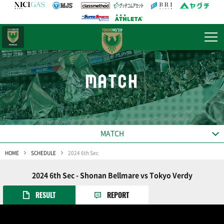
日テレ・
東京ベレーザ
MATCH
MATCH
HOME
SCHEDULE
2024 6th Sec
2024 6th Sec - Shonan Bellmare vs Tokyo Verdy
RESULT
REPORT