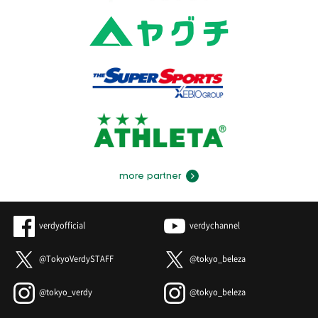
more partner
verdyofficial
verdychannel
@TokyoVerdySTAFF
@tokyo_beleza
@tokyo_verdy
@tokyo_beleza