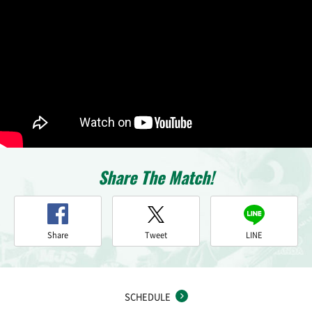
Share The Match!
Share
Tweet
LINE
SCHEDULE