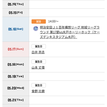
05.14
[Thu]
05.15
[Fri]
14:00〜
試合
明治安田Ｊ１百年構想リーグ 地域リーグラ
05.16
[Sat]
ウンド 第17節vs水戸ホーリーホック（ケー
ズデンキスタジアム水戸）
誕生日
05.17
[Sun]
白井 亮丞
誕生日
05.18
[Mon]
山本 丈偉
05.19
[Tue]
誕生日
05.20
[Wed]
食野 壮磨
05.21
[Thu]