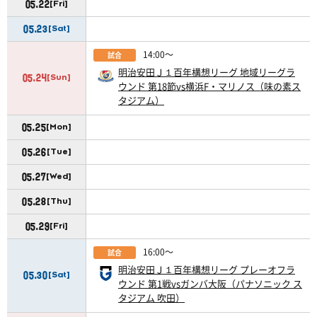
05.22
[Fri]
05.23
[Sat]
14:00〜
試合
明治安田Ｊ１百年構想リーグ 地域リーグラ
05.24
[Sun]
ウンド 第18節vs横浜F・マリノス（味の素ス
タジアム）
05.25
[Mon]
05.26
[Tue]
05.27
[Wed]
05.28
[Thu]
05.29
[Fri]
16:00〜
試合
明治安田Ｊ１百年構想リーグ プレーオフラ
05.30
[Sat]
ウンド 第1戦vsガンバ大阪（パナソニック ス
タジアム 吹田）