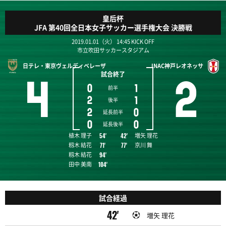
皇后杯
JFA 第40回全日本女子サッカー選手権大会 決勝戦
2019.01.01（火） 14:45 KICK OFF
市立吹田サッカースタジアム
日テレ・東京ヴェルディベレーザ
INAC神戸レオネッサ
試合終了
4
2
0
1
前半
2
1
後半
2
0
延長前半
0
0
延長後半
植木 理子
増矢 理花
54'
42'
籾木 結花
京川 舞
71'
77'
籾木 結花
94'
田中 美南
104'
試合経過
42'
増矢 理花