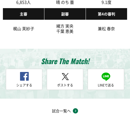
6,853人
晴 のち 曇
9.1度
主審
副審
第4の審判
緒方 実央
梶山 芙紗子
兼松 春奈
千葉 恵美
Share The Match!
シェアする
ポストする
LINEで送る
試合一覧へ