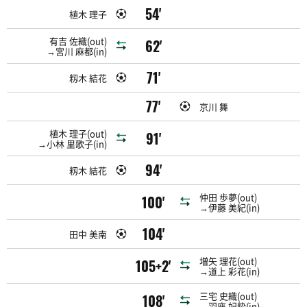
54'
植木 理子
有吉 佐織(out)
62'
→宮川 麻都(in)
71'
籾木 結花
77'
京川 舞
植木 理子(out)
91'
→小林 里歌子(in)
94'
籾木 結花
仲田 歩夢(out)
100'
→伊藤 美紀(in)
104'
田中 美南
増矢 理花(out)
105+2'
→道上 彩花(in)
三宅 史織(out)
108'
→羽座 妃粋(in)