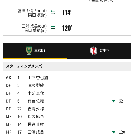
宮澤 ひなた(out)
114'
→隅田 凜(in)
三浦 成美(out)
120'
→阪口 夢穂(in)
東京NB
Ｉ神戸
スターティングメンバー
GK
1
山下 杏也加
DF
2
清水 梨紗
DF
4
土光 真代
DF
6
有吉 佐織
62
DF
22
岩清水 梓
MF
10
籾木 結花
MF
14
長谷川 唯
MF
17
三浦 成美
120