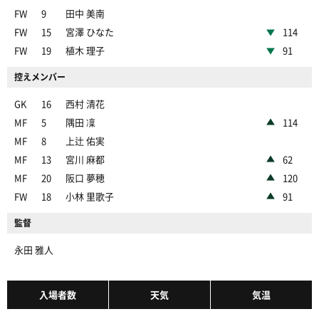
FW
9
田中 美南
FW
15
宮澤 ひなた
114
FW
19
植木 理子
91
控えメンバー
GK
16
西村 清花
MF
5
隅田 凜
114
MF
8
上辻 佑実
MF
13
宮川 麻都
62
MF
20
阪口 夢穂
120
FW
18
小林 里歌子
91
監督
永田 雅人
入場者数
天気
気温