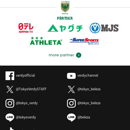
PARTNER
more partner
verdyofficial
verdychannel
@TokyoVerdySTAFF
@tokyo_beleza
@tokyo_verdy
@tokyo_beleza
@tokyoverdy
@beleza