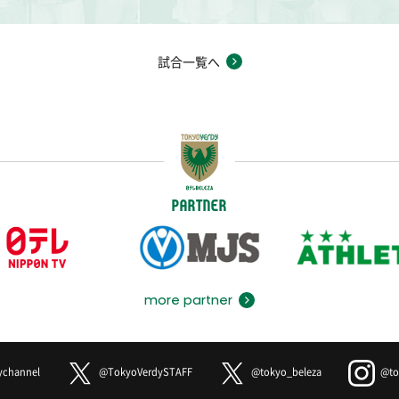
試合一覧へ
PARTNER
more partner
ychannel
@TokyoVerdySTAFF
@tokyo_beleza
@to