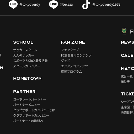
@tokyoverdy
@beleza
@tokyoverdy1969
日
SCHOOL
FAN ZONE
NEW
サッカースクール
ファンクラブ
録
大人のサッカー
FC会員専用コンテンツ
CALE
スポーツ＆SDGs普及活動
グッズ
スクールカレンダー
エンタメコンテンツ
UM
MATC
応援プログラム
試合一覧
HOMETOWN
順位表
PARTNER
TICK
コーポレートパートナー
シーズン
パートナーメニュー
座席図／
クラブサポートカンパニーとは
販売日程 
クラブサポートカンパニー
パートナーとの取組み