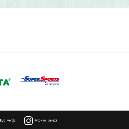
kyo_verdy
@tokyo_beleza