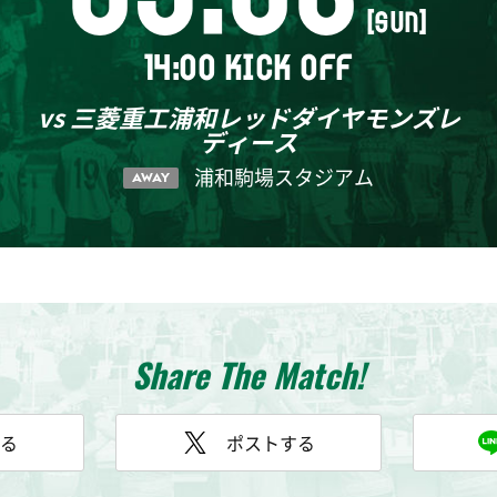
[SUN]
14:00 KICK OFF
vs 三菱重工浦和レッドダイヤモンズレ
ディース
浦和駒場スタジアム
AWAY
Share The Match!
る
ポストする