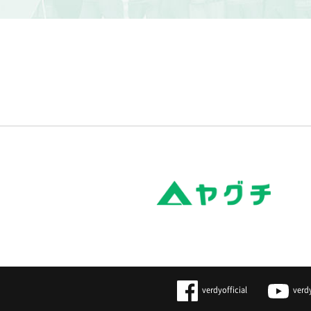
verdyofficial
verd