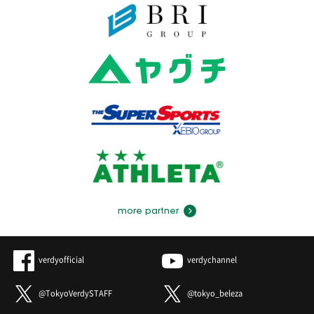
more partner
verdyofficial
verdychannel
@TokyoVerdySTAFF
@tokyo_beleza