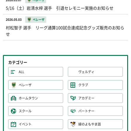
5/16（土）岩清水梓 選手 引退セレモニー実施のお知らせ
2026.05.03
ベレーザ
村松智子 選手 リーグ通算100試合達成記念グッズ販売のお知ら
せ
カテゴリー
ALL
ヴェルディ
ベレーザ
クラブ
ホームタウン
アカデミー
スクール
パートナー
イベント
緑のよもやま話