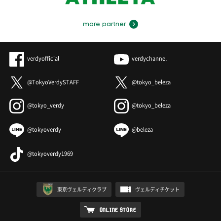
more partner
verdyofficial
verdychannel
@TokyoVerdySTAFF
@tokyo_beleza
@tokyo_verdy
@tokyo_beleza
@tokyoverdy
@beleza
@tokyoverdy1969
東京ヴェルディクラブ
ヴェルディチケット
ONLINE STORE