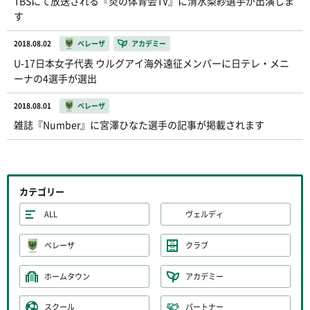
TBSにて放送される『炎の体育会TV』に清水梨紗選手が出演しま
す
2018.08.02
ベレーザ
アカデミー
U-17日本女子代表 ウルグアイ海外遠征メンバーに日テレ・メニ
ーナの4選手が選出
2018.08.01
ベレーザ
雑誌『Number』に宮澤ひなた選手の記事が掲載されます
カテゴリー
ALL
ヴェルディ
ベレーザ
クラブ
ホームタウン
アカデミー
スクール
パートナー