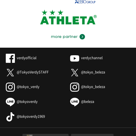
more partner
verdyofficial
verdychannel
@TokyoVerdySTAFF
@tokyo_beleza
@tokyo_verdy
@tokyo_beleza
@tokyoverdy
@beleza
@tokyoverdy1969