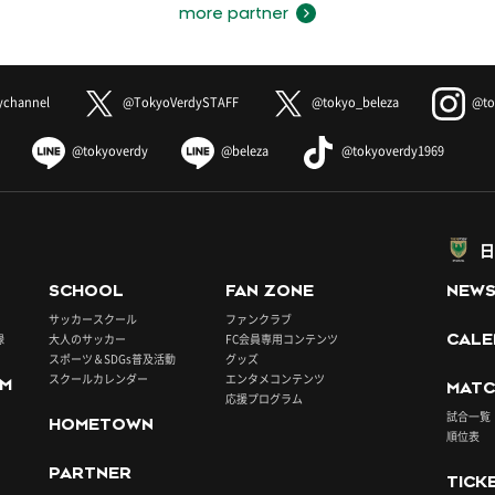
more partner
ychannel
@TokyoVerdySTAFF
@tokyo_beleza
@to
@tokyoverdy
@beleza
@tokyoverdy1969
日
SCHOOL
FAN ZONE
NEW
サッカースクール
ファンクラブ
録
大人のサッカー
FC会員専用コンテンツ
CALE
スポーツ＆SDGs普及活動
グッズ
スクールカレンダー
エンタメコンテンツ
UM
MATC
応援プログラム
試合一覧
HOMETOWN
順位表
PARTNER
TICK