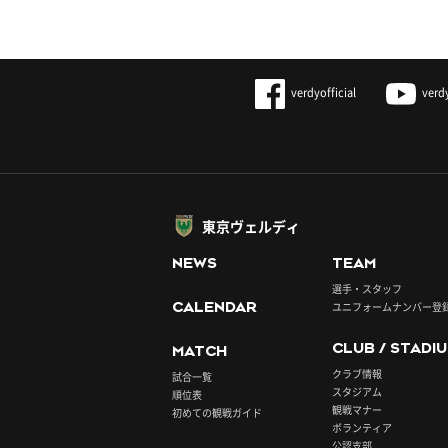
verdyofficial
verd
東京ヴェルディ
NEWS
TEAM
選手・スタッフ
CALENDAR
ユニフォームナンバー登
CLUB / STADI
MATCH
クラブ情報
試合一覧
スタジアム
順位表
観戦マナー
初めての観戦ガイド
ボランティア
公認支部