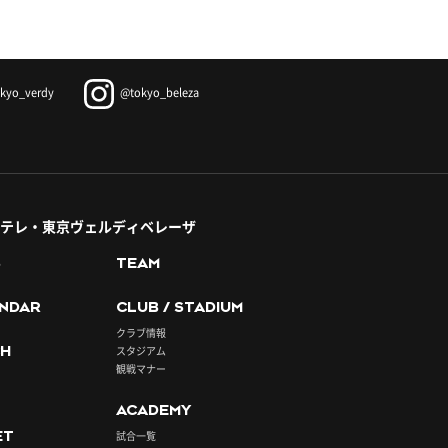
kyo_verdy
@tokyo_beleza
テレ・東京ヴェルディベレーザ
S
TEAM
NDAR
CLUB / STADIUM
クラブ情報
H
スタジアム
観戦マナー
ACADEMY
ET
試合一覧