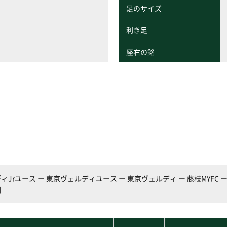
足のサイズ
利き足
座右の銘
Jrユース ー 東京ヴェルディユース ー 東京ヴェルディ ー 藤枝MYFC ー
岡