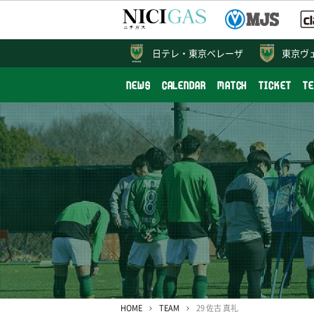
日テレ・
東京ベレーザ
東京ヴ
NEWS
CALENDAR
MATCH
TICKET
T
HOME
TEAM
29 佐古 真礼