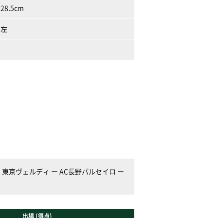
28.5cm
左
 東京ヴェルディ ー AC長野パルセイロ ー
出場 (得点)