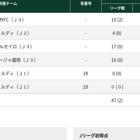
所属チーム
背番号
リーグ戦
MYFC（Ｊ３）
-
10 (2)
ェルディ（Ｊ２）
-
4 (0)
パルセイロ（Ｊ３）
-
17 (0)
ージャ盛岡（Ｊ３）
-
16 (0)
ェルディ（Ｊ１）
29
0 (0)
ェルディ（Ｊ１）
29
０ (０)
47 (2)
Jリーグ初得点