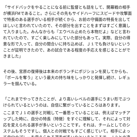
「サイドバックをやることになる前に監督とも話をして、開幕戦の相手
が横浜FMであること。さらにその先もサイドハーフにスピードや攻撃面
で特長のある選手がいる相手が続くから、お前の守備面の特長を出して
ほしいと言われていたので、その部分を出すことをまずはすごく意識し
て入りました。みんなからも『エウベル止めたら本物だよ』などと言わ
れていたので、すごく楽しみにしていた部分もあって。実際、自分の得
意な形で入って、自分の間合いに持ち込めば、Ｊ１でも負けないという
ことが証明できたので、あの試合である程度の手応えを感じることがで
きました」
その後、宮原の復帰後は本来のボランチにポジションを戻してからも、
『ボールを奪う』という最大の持ち味をしっかりと発揮し続け、レギュ
ラーを掴んでいる。
「これまでやってきたことが、より高いレベルの選手にうまい形でぶつ
けられているというのは、自信に繋がっているところはあります。
ここまでＪ１の選手と対戦して一番思っていることは、例えばマッチア
ップした時に、自分の特長（特徴）をすぐに理解して、それによって対
応を変えられる選手が多いということです。それは、チームとしてのシ
ステムもそうですし、個人との対戦でもすごく感じていて。相手によっ
て自分のプレーを変えられる選手が多いなというところで、Ｊ２との違