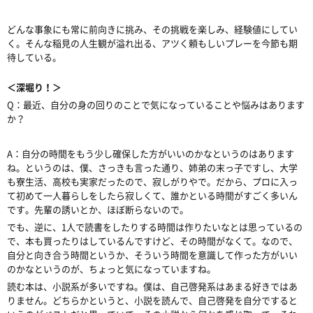
どんな事象にも常に前向きに挑み、その挑戦を楽しみ、経験値にしてい
く。そんな稲見の人生観が溢れ出る、アツく頼もしいプレーを今節も期
待している。
＜深堀り！＞
Q：最近、自分の身の回りのことで気になっていることや悩みはあります
か？
A：自分の時間をもう少し確保した方がいいのかなというのはあります
ね。というのは、僕、さっきも言った通り、姉弟の末っ子ですし、大学
も寮生活、高校も実家だったので、寂しがりやで。だから、プロに入っ
て初めて一人暮らしをしたら寂しくて、誰かといる時間がすごく多いん
です。先輩の誘いとか、ほぼ断らないので。
でも、逆に、1人で読書をしたりする時間は作りたいなとは思っているの
で、本も買ったりはしているんですけど、その時間がなくて。なので、
自分と向き合う時間というか、そういう時間を意識して作った方がいい
のかなというのが、ちょっと気になっていますね。
読む本は、小説系が多いですね。僕は、自己啓発系はあまる好きではあ
りません。どちらかというと、小説を読んで、自己啓発を自分ですると