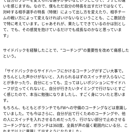
いを感じますね。なので、僕もただ自分の特長を出すだけではなくて、
対峙する相手選手の特長（特徴）によって出し方を変えたり、相手チー
ムの戦い方によって変えなければいけないなということも、ここ数試合
で特に考えています。じゃあそれが、果たしてできているのかは別とし
て、でも、その感覚を抱けているだけでも成長なのかなと思っていま
す」
サイドバックを経験したことで、“コーチング”の重要性を改めて痛感した
という。
「サイドバックからサイドハーフにかけるコーチングがすごい大事で。
きちんとした声かけがないと、入れられるはずのスイッチが入らないこ
とが多かったり、自分にとっても、立ってほしいポジションにサイドハ
ーフが立ってくれないと、自分が行きたいタイミングで行けないとすご
く感じたので、本当に勉強になりましたし、すごく身についたと思いま
す。
もちろん、もともとボランチでもFWへの守備のコーチングなどは意識し
ていました。でも今はさらに、自分が出て行くためのコーチングや、他
の人にスイッチを入れさせるためだったり、行けない部分で止めさせる
コーチングなど、ボランチは360度、全員が声の届く範囲内にいる分、こ
れまで以上に意識して出すようになりました」