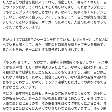
た人が自分の試合を見に来てくれて、感動したり、喜んでくれたり、自
分のファンになってくれたらすごく嬉しいですし、それはクラブにとっ
てもすごくプラスにもなると思います。なので、何事にもチャレンジし
て、いろいろな人に会って、アイデアをもらって、自分の感覚を研ぎ澄
ましていくという作業を、サッカーのためにも、人生のためにもやって
いきたいと思っています」
気がつけばプロ3年目のシーズンを迎えている。レギュラーとして試合に
出ている立場として、また、同期の谷口栄斗が副キャプテンを務めてい
ることも含め、チームに対する責任感は年々増している。
「もう3年目ですし、なおかつ、選手の年齢層的にも若いこのチームで中
ではもう中間、もしくは中間より少し上ぐらいなので、自分が1年目、2
年目に試合で経験したことを伝えることもできますし、逆に、自分は出
られない時期もあったので、試合に出られていない選手の苦悩や迷いな
どもすごくわかる。なので、そういう選手たちに対しての声かけもでき
ればなと思っています。
やはり、去年昇格した時も、チームの雰囲気がすごく良くて、選手同士
の仲も良かった。チームが何かを成し遂げるにあたって、それはすごく
大事な部分だと思うので、その重要性を改めて昨季知ったからこそ、僕
ができることはどんどんやっていきたいなと思っていますし、キャラ的