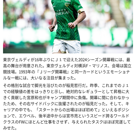
東京ヴェルディが16年ぶりにＪ１で迎えた2024シーズン開幕戦には、最
高の舞台が用意された。東京ヴェルディ対横浜F・マリノス、会場は国立
競技場。1993年の『Ｊリーグ開幕戦』と同一カードというエモーショナ
ルな一戦には、大いなる注目が集まった。
その格別な試合で脚光を浴びたのが稲見哲行だ。昨季、これまでのＪ１
での経験値の差をはっきりと示し、絶対的なレギュラーとして昇格に大
きく貢献した宮原和也がキャンプ期間中に負傷。開幕に間に合わなかっ
たため、その右サイドバックに抜擢されたのが稲見だった。そして、キ
ャリアの中でも、「スタートからの出場はほぼ初めて」といえるポジシ
ョンで、エウベル、後半途中からは宮市亮というスピード誇るワールド
クラスのFWにほとんど仕事をさせず、与えられたタスクはほぼ完遂して
みせた。