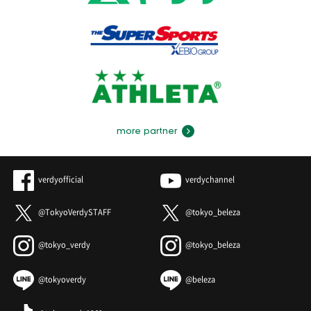
more partner
verdyofficial
verdychannel
@TokyoVerdySTAFF
@tokyo_beleza
@tokyo_verdy
@tokyo_beleza
@tokyoverdy
@beleza