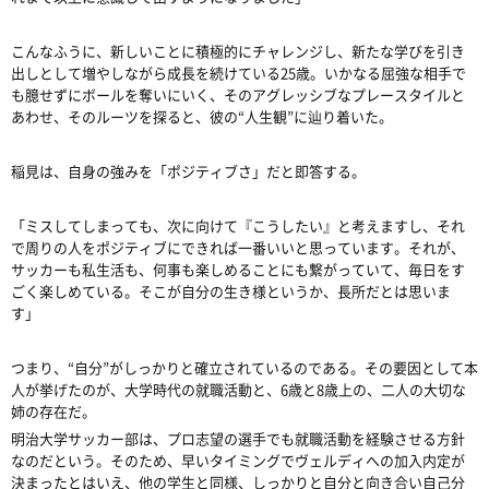
こんなふうに、新しいことに積極的にチャレンジし、新たな学びを引き
出しとして増やしながら成長を続けている25歳。いかなる屈強な相手で
も臆せずにボールを奪いにいく、そのアグレッシブなプレースタイルと
あわせ、そのルーツを探ると、彼の“人生観”に辿り着いた。
稲見は、自身の強みを「ポジティブさ」だと即答する。
「ミスしてしまっても、次に向けて『こうしたい』と考えますし、それ
で周りの人をポジティブにできれば一番いいと思っています。それが、
サッカーも私生活も、何事も楽しめることにも繋がっていて、毎日をす
ごく楽しめている。そこが自分の生き様というか、長所だとは思いま
す」
つまり、“自分”がしっかりと確立されているのである。その要因として本
人が挙げたのが、大学時代の就職活動と、6歳と8歳上の、二人の大切な
姉の存在だ。
明治大学サッカー部は、プロ志望の選手でも就職活動を経験させる方針
なのだという。そのため、早いタイミングでヴェルディへの加入内定が
決まったとはいえ、他の学生と同様、しっかりと自分と向き合い自己分