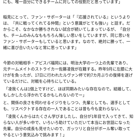
にも、唯一自分にできるチームに対しての役割だと思っています」
稲見にとって、ファン・サポーターは「『応援されている』というより
は、『共に戦ってくれてる仲間』という意識がとても強い」と話す。だ
からこそ、なかなか勝ちきれない試合が続いてしまっているが、「自分
も、チームのみんなももちろん悔しい思いをしていますが、同じ思いを
ファン・サポーターもしていると思います。なので、絶対に勝って、一
緒に喜び合いたいなと常に思っています」
今節の対戦相手・アビスパ福岡には、明治大学の一つ上の先輩であり、
元チームメイトのストライカー佐藤凌我が在籍する。昨年9月に左膝に大
けがを負ったが、17日に行われたルヴァン杯で約7カ月ぶりの復帰を遂げ
ているだけに、対戦を心待ちにしている。
「凌我くんは1個上ですけど、ほぼ同期みたいな存在なので。結婚して、
もしかしたら浮かれてるかもしれないのでー」
と、関係の良さを伺わせるイジりをしつつ、先輩としても、選手として
も、リスペクトする存在の一人であることは昔も今も変わらない。
「凌我くんからはたくさん学びましたし、自分が1年目で入ってきて、知
らない人が多い中で、いろいろ助けていただいて本当にお世話になった
先輩。自分の成長も見せたいので、ガッツリと自分がボール奪い取って
やるという意気込みで挑みます！」