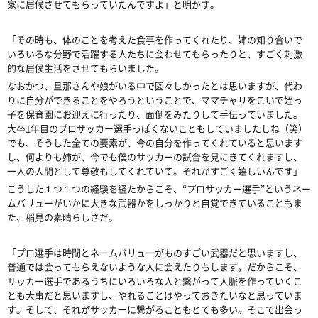
家に居候させてもらっていたんですよ」と明かす。
「その時も、体のことを考えた食事を作ってくれたり、姉の知り合いで
いろいろな分野で活躍する人たちに会わせてもらったりと、すごく刺激
的な居候生活をさせてもらいました。
なおかつ、旦那さんや娘がいる中で図々しかったとは思いますが、代わ
りに自分ができることをやろうということで、ママチャリをこいで姪っ
子を保育園にお迎えに行ったり、面倒をみたりして手伝っていました。
大卒1年目のプロサッカー選手っぽくないこともしていましたしね（笑）
でも、そうした全ての要素が、今の自分を作ってくれていると思います
し、何よりも姉が、今でも僕のサッカーの試合を見にきてくれますし、
一人の人間として尊敬もしてくれていて。それがすごく嬉しいんです」
こうした１つ１つの経験を経たからこそ、“プロサッカー選手”というネー
ムバリューがいかに大きな武器かをしっかりと自覚できていることもま
た、稲見の素晴らしさだ。
「プロ選手は時間とネームバリューがものすごい武器だと思いますし、
普通では会ってもらえないような人に会えたりもします。だからこそ、
サッカー選手であるうちにいろいろな人と繋がって人脈を作っていくこ
とも大事だと思いますし、やれることはやっておきたいなと思っていま
す。そして、それがサッカーに繋がることもとても多い。そこで出会っ