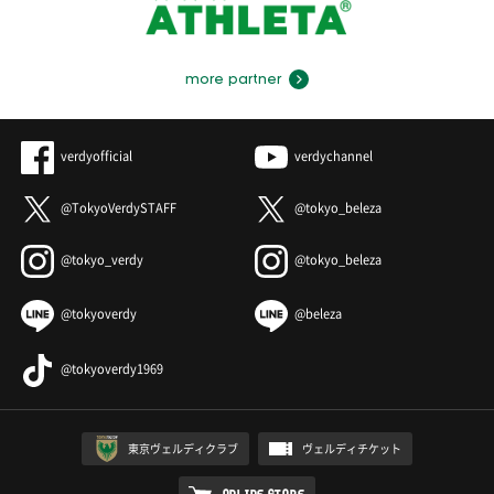
more partner
verdyofficial
verdychannel
@TokyoVerdySTAFF
@tokyo_beleza
@tokyo_verdy
@tokyo_beleza
@tokyoverdy
@beleza
@tokyoverdy1969
東京ヴェルディクラブ
ヴェルディチケット
ONLINE STORE