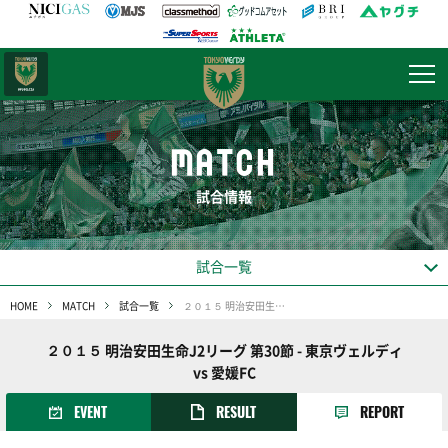
日テレ・
東京ベレーザ
MATCH
試合情報
試合一覧
HOME
MATCH
試合一覧
２０１５ 明治安田生命J2リーグ 第30節
２０１５ 明治安田生命J2リーグ 第30節 - 東京ヴェルディ
vs 愛媛FC
EVENT
RESULT
REPORT