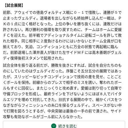
【試合展開】
前節、アウェイでの徳島ヴォルティス戦に０－１で惜敗し、連勝が５で
止まったヴェルディ。退場者を出しながらも終始押し込んだ一戦は、Ｐ
Ｋの１点に泣く格好となった。上位の争いを勝ち抜くには、連敗だけは
許されない。再び勝利の循環を取り戻すために、チームはホームに愛媛
ＦＣを迎えた。前半戦でアディショナルタイムに逆転ゴールを許して敗
れた相手。同じ相手に２度負けるわけにはいかないとチーム全員が口を
揃えており、気迫、コンディションともに万全の状態で再起戦に臨ん
だ。前節退場した澤井直人が抜けた左サイドＭＦには高木善朗がヴェル
ディ復帰後初スタメンで起用された。
試合全体を振り返る前だが、勝敗を抜きにすれば、試合を自分たちのも
のにしていたのはヴェルディだった。序盤こそ五分五分の展開ではあっ
たが、スリッピーなピッチコンディションで技術の差を見せ、ことごと
くボールを保持。前線からのプレスで相手のミスを誘い、奪われたボー
ルもすぐに回収し、またじっくりと攻め直す。愛媛は割り切って自陣で
守備ブロックを形成し、最終ラインを下げないようにほぼ８人でバイタ
ルエリアを埋めて対抗してきた。拮抗する展開の中で、細かくパスをつ
なぎながらフィニッシュへの糸口を探るヴェルディ。スペースがない中
で打開を図ろうとするが、中央突破は最後の一手の前で潰され、サイド
攻撃も有効なボールがゴール前に入らなかった。
続きを読む