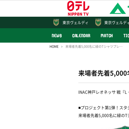
東京
ヴェルディ
東京ヴェルデ
NEWS
CALENDAR
MATCH
TI
HOME
来場者先着5,000名に緑のTシャツプレゼント！スタジアムをミドリに染めよう！
来場者先着5,0
INAC神戸レオネッサ 戦
■プロジェクト第1弾！スタ
来場者先着5,000名に緑の