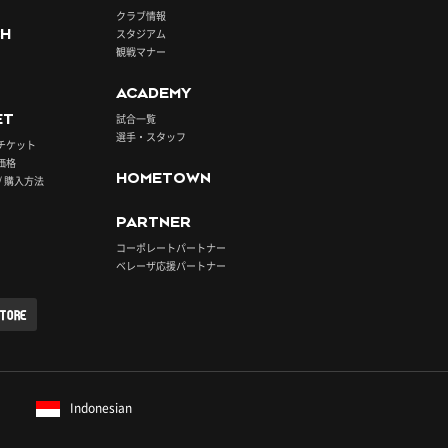
クラブ情報
H
スタジアム
観戦マナー
ACADEMY
ET
試合一覧
選手・スタッフ
チケット
価格
HOMETOWN
/ 購入方法
PARTNER
コーポレートパートナー
ベレーザ応援パートナー
STORE
Indonesian