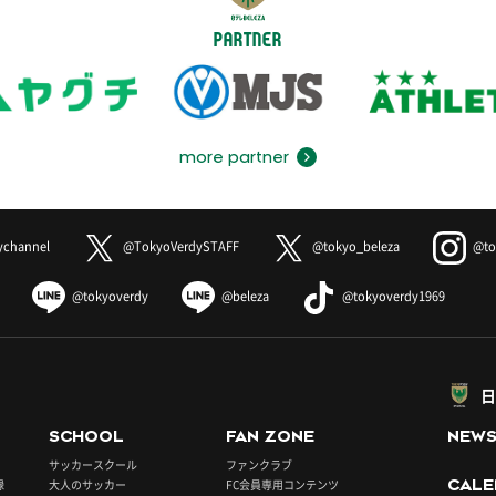
PARTNER
more partner
ychannel
@TokyoVerdySTAFF
@tokyo_beleza
@to
@tokyoverdy
@beleza
@tokyoverdy1969
日
SCHOOL
FAN ZONE
NEW
サッカースクール
ファンクラブ
録
大人のサッカー
FC会員専用コンテンツ
CALE