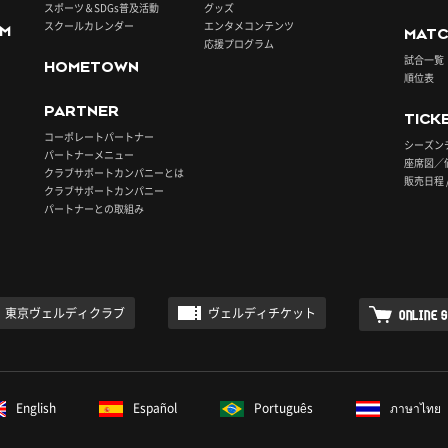
スポーツ＆SDGs普及活動
グッズ
スクールカレンダー
エンタメコンテンツ
UM
MATC
応援プログラム
試合一覧
HOMETOWN
順位表
PARTNER
TICK
コーポレートパートナー
シーズン
パートナーメニュー
座席図／
クラブサポートカンパニーとは
販売日程 
クラブサポートカンパニー
パートナーとの取組み
東京ヴェルディクラブ
ヴェルディチケット
ONLINE 
English
Español
Português
ภาษาไทย