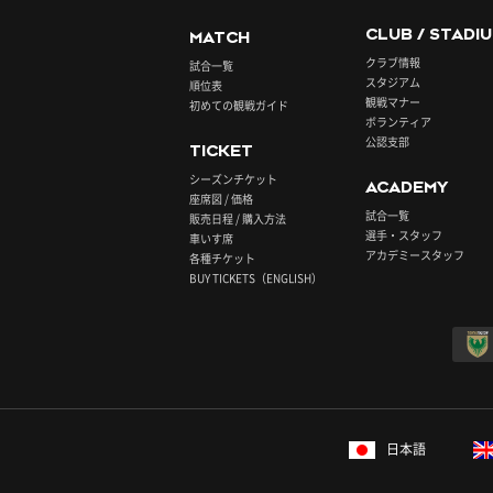
CLUB / STADI
MATCH
クラブ情報
試合一覧
スタジアム
順位表
観戦マナー
初めての観戦ガイド
ボランティア
公認支部
TICKET
シーズンチケット
ACADEMY
座席図 / 価格
試合一覧
販売日程 / 購入方法
選手・スタッフ
車いす席
アカデミースタッフ
各種チケット
BUY TICKETS（ENGLISH）
日本語