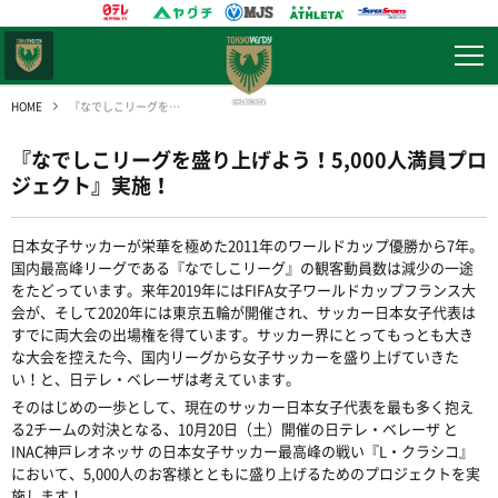
東京
ヴェルディ
HOME
『なでしこリーグを盛り上げよう！5,000人満員プロジェクト』実施！
『なでしこリーグを盛り上げよう！5,000人満員プロ
ジェクト』実施！
日本女子サッカーが栄華を極めた2011年のワールドカップ優勝から7年。
国内最高峰リーグである『なでしこリーグ』の観客動員数は減少の一途
をたどっています。来年2019年にはFIFA女子ワールドカップフランス大
会が、そして2020年には東京五輪が開催され、サッカー日本女子代表は
すでに両大会の出場権を得ています。サッカー界にとってもっとも大き
な大会を控えた今、国内リーグから女子サッカーを盛り上げていきた
い！と、日テレ・ベレーザは考えています。
そのはじめの一歩として、現在のサッカー日本女子代表を最も多く抱え
る2チームの対決となる、10月20日（土）開催の日テレ・ベレーザ と
INAC神戸レオネッサ の日本女子サッカー最高峰の戦い『L・クラシコ』
において、5,000人のお客様とともに盛り上げるためのプロジェクトを実
施します！