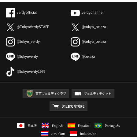
verdyofficial
verdychannel
@TokyoVerdySTAFF
@tokyo_beleza
@tokyo_verdy
@tokyo_beleza
@tokyoverdy
@beleza
@tokyoverdy1969
東京ヴェルディクラブ
ヴェルディチケット
ONLINE STORE
日本語
English
Español
Português
ภาษาไทย
Indonesian