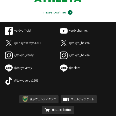
more partner
verdyofficial
verdychannel
@TokyoVerdySTAFF
@tokyo_beleza
@tokyo_verdy
@tokyo_beleza
@tokyoverdy
@beleza
@tokyoverdy1969
東京ヴェルディクラブ
ヴェルディチケット
ONLINE STORE