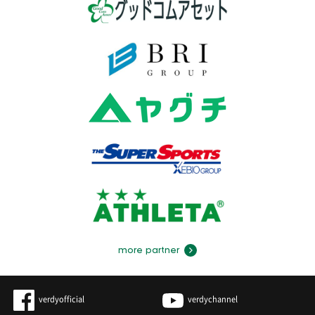
more partner
verdyofficial
verdychannel