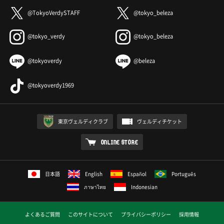
@TokyoVerdySTAFF
@tokyo_beleza
@tokyo_verdy
@tokyo_beleza
@tokyoverdy
@beleza
@tokyoverdy1969
東京ヴェルディクラブ
ヴェルディチケット
ONLINE STORE
日本語
English
Español
Português
ภาษาไทย
Indonesian
よくあるご質問
このサイトについて
プライバシーポリシー
採用情報