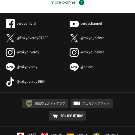
more partner
verdyofficial
verdychannel
@TokyoVerdySTAFF
@tokyo_beleza
@tokyo_verdy
@tokyo_beleza
@tokyoverdy
@beleza
@tokyoverdy1969
東京ヴェルディクラブ
ヴェルディチケット
ONLINE STORE
日本語
English
Español
Português