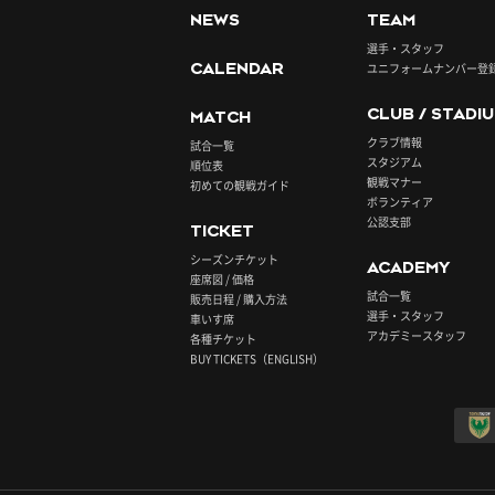
NEWS
TEAM
選手・スタッフ
CALENDAR
ユニフォームナンバー登
CLUB / STADI
MATCH
クラブ情報
試合一覧
スタジアム
順位表
観戦マナー
初めての観戦ガイド
ボランティア
公認支部
TICKET
シーズンチケット
ACADEMY
座席図 / 価格
試合一覧
販売日程 / 購入方法
選手・スタッフ
車いす席
アカデミースタッフ
各種チケット
BUY TICKETS（ENGLISH）