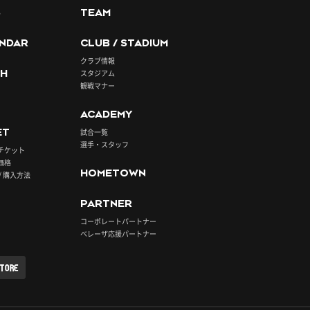
S
TEAM
NDAR
CLUB / STADIUM
クラブ情報
H
スタジアム
観戦マナー
ACADEMY
ET
試合一覧
選手・スタッフ
チケット
価格
HOMETOWN
/ 購入方法
PARTNER
コーポレートパートナー
ベレーザ応援パートナー
STORE