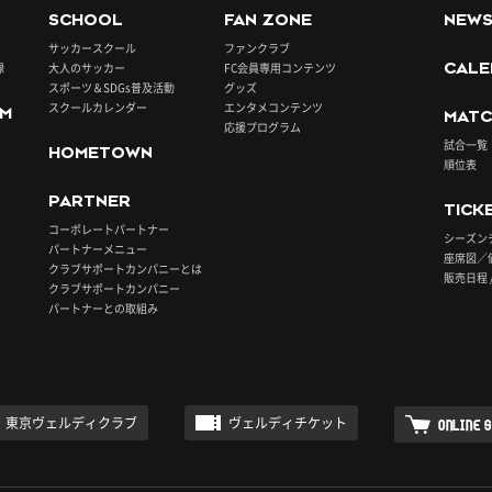
SCHOOL
FAN ZONE
NEW
サッカースクール
ファンクラブ
録
大人のサッカー
FC会員専用コンテンツ
CALE
スポーツ＆SDGs普及活動
グッズ
スクールカレンダー
エンタメコンテンツ
UM
MATC
応援プログラム
試合一覧
HOMETOWN
順位表
PARTNER
TICK
コーポレートパートナー
シーズン
パートナーメニュー
座席図／
クラブサポートカンパニーとは
販売日程 
クラブサポートカンパニー
パートナーとの取組み
東京ヴェルディクラブ
ヴェルディチケット
ONLINE 