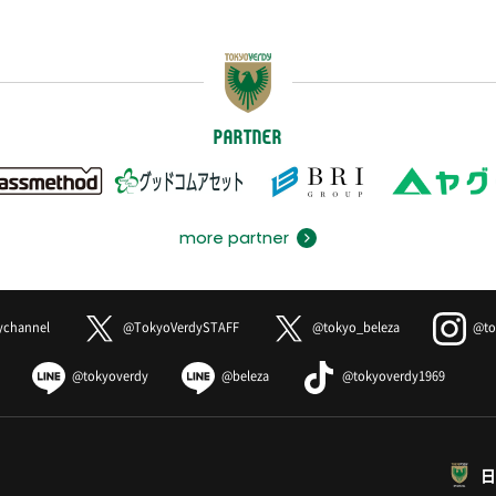
PARTNER
more partner
ychannel
@TokyoVerdySTAFF
@tokyo_beleza
@to
@tokyoverdy
@beleza
@tokyoverdy1969
日