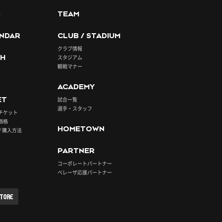
S
TEAM
NDAR
CLUB / STADIUM
クラブ情報
H
スタジアム
観戦マナー
ACADEMY
ET
試合一覧
選手・スタッフ
チケット
価格
HOMETOWN
/ 購入方法
PARTNER
コーポレートパートナー
ベレーザ応援パートナー
STORE