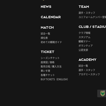
NEWS
TEAM
選手・スタッフ
CALENDAR
ユニフォームナンバー登
CLUB / STADI
MATCH
クラブ情報
試合一覧
スタジアム
順位表
観戦マナー
初めての観戦ガイド
ボランティア
公認支部
TICKET
シーズンチケット
ACADEMY
座席図 / 価格
試合一覧
販売日程 / 購入方法
選手・スタッフ
車いす席
アカデミースタッフ
各種チケット
BUY TICKETS（ENGLISH）