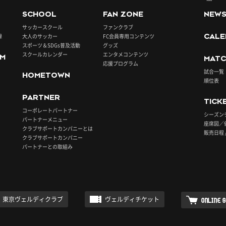
SCHOOL
FAN ZONE
NEW
サッカースクール
ファンクラブ
録
大人のサッカー
FC会員専用コンテンツ
CALE
スポーツ＆SDGs普及活動
グッズ
スクールカレンダー
エンタメコンテンツ
UM
MATC
応援プログラム
試合一覧
HOMETOWN
順位表
PARTNER
TICK
コーポレートパートナー
シーズン
パートナーメニュー
座席図／
クラブサポートカンパニーとは
販売日程 
クラブサポートカンパニー
パートナーとの取組み
東京ヴェルディクラブ
ヴェルディチケット
ONLINE 