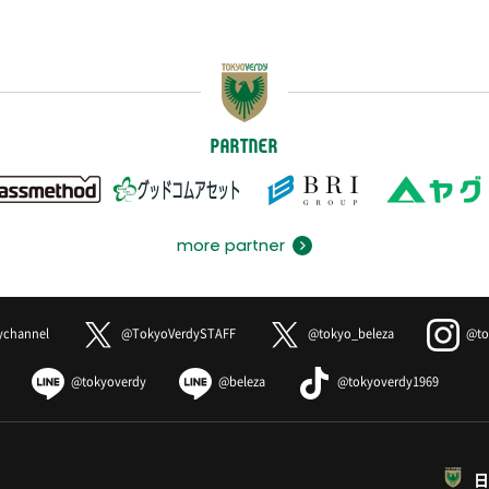
PARTNER
more partner
ychannel
@TokyoVerdySTAFF
@tokyo_beleza
@to
@tokyoverdy
@beleza
@tokyoverdy1969
日